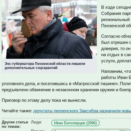
В ходе сегодн
Собрания парл
региональный 
Пензенской об
Согласно обно
был отрешен о
доверия, то о
на отдых в са
услуги, доплат
Экс-губернатора Пензенской области лишили
дополнительных соцгарантий
Напомним, что
работы Иван Б
уголовного дела, и поселившись в «Матросской тишине». Поли
предъявлено обвинение в незаконном хранении оружия и боепри
Приговор по этому делу пока не вынесли.
Читайте также:
депутаты пензенского Заксобра назначили нов
Другие статьи
Люди:
Иван Белозерцев (2996)
по темам: