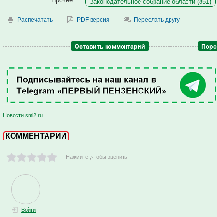
Прочее:
Законодательное собрание области (851)
Распечатать
PDF версия
Переслать другу
Оставить комментарий
Пере
Новости smi2.ru
КОММЕНТАРИИ
- Нажмите ,чтобы оценить
Войти