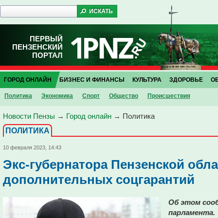
ПЕРВЫЙ
ПЕНЗЕНСКИЙ
ПОРТАЛ
ГОРОД ОНЛАЙН
БИЗНЕС И ФИНАНСЫ
КУЛЬТУРА
ЗДОРОВЬЕ
О
Политика
Экономика
Спорт
Общество
Проиcшествия
Новости Пензы
→
Город онлайн
→
Политика
ПОЛИТИКА
10 февраля 2023, 14:43
Экс-губернатора Пензенской обл
дополнительных соцгарантий
Об этом сооб
парламента.