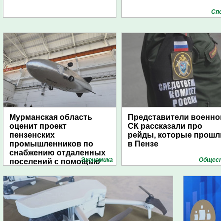
Сп
Мурманская область
Представители военно
оценит проект
СК рассказали про
пензенских
рейды, которые прошл
промышленников по
в Пензе
снабжению отдаленных
Экономика
Общес
поселений с помощью
дирижаблей