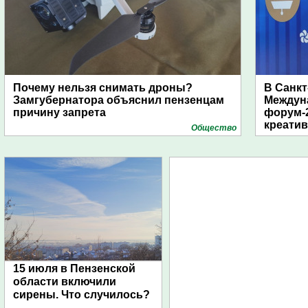
Почему нельзя снимать дроны?
В Санкт
Замгубернатора объяснил пензенцам
Междун
причину запрета
форум-2
креати
Общество
15 июля в Пензенской
области включили
сирены. Что случилось?