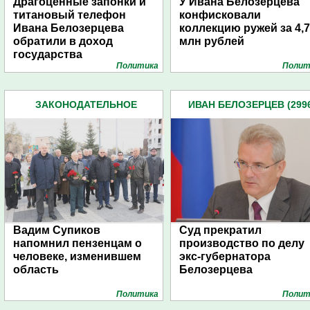
Драгоценные запонки и
У Ивана Белозерцева
титановый телефон
конфисковали
Ивана Белозерцева
коллекцию ружей за 4,7
обратили в доход
млн рублей
государства
Политика
Полит
ЗАКОНОДАТЕЛЬНОЕ
ИВАН БЕЛОЗЕРЦЕВ (299
СОБРАНИЕ ОБЛАСТИ (851)
Вадим Супиков
Суд прекратил
напомнил пензенцам о
производство по делу
человеке, изменившем
экс-губернатора
область
Белозерцева
Политика
Полит