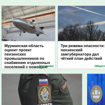
Мурманская область
Три режима опасности:
оценит проект
пензенский
пензенских
замгубернатора дал
промышленников по
чёткий план действий
снабжению отдаленных
Экономика
Общес
поселений с помощью
дирижаблей