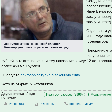
Сегодня, 2 се
распоряжение,
Иван Белозер
заслуги перед
заслуги перед
Отдельным ук
2003 году бла
губернатора.
Экс-губернатора Пензенской области
Белозерцева лишили региональных наград
Напомним, что
получении вз
рублей, а также назначили ему наказание в виде 12 лет колони
более 450 млн рублей.
30 августа
приговор вступил в законную силу
.
Фото из открытых источников.
Другие статьи
Люди:
Иван Белозерцев (2996)
Мельниченко 
по темам:
Распечатать
PDF версия
Переслать другу