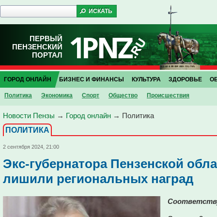
ПЕРВЫЙ
ПЕНЗЕНСКИЙ
ПОРТАЛ
ГОРОД ОНЛАЙН
БИЗНЕС И ФИНАНСЫ
КУЛЬТУРА
ЗДОРОВЬЕ
О
Политика
Экономика
Спорт
Общество
Проиcшествия
Новости Пензы
→
Город онлайн
→
Политика
ПОЛИТИКА
2 сентября 2024, 21:00
Экс-губернатора Пензенской обл
лишили региональных наград
Соответству