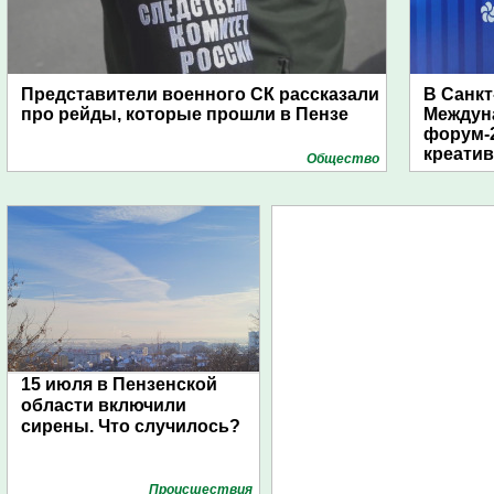
Представители военного СК рассказали
В Санкт
про рейды, которые прошли в Пензе
Междун
форум-2
креати
Общество
15 июля в Пензенской
области включили
сирены. Что случилось?
Проиcшествия