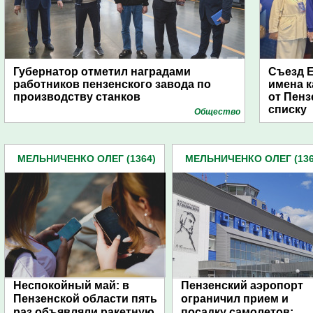
Губернатор отметил наградами
Съезд Е
работников пензенского завода по
имена к
производству станков
от Пенз
списку
Общество
МЕЛЬНИЧЕНКО ОЛЕГ (1364)
МЕЛЬНИЧЕНКО ОЛЕГ (136
Неспокойный май: в
Пензенский аэропорт
Пензенской области пять
ограничил прием и
раз объявляли ракетную
посадку самолетов: