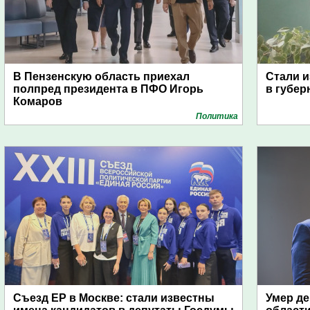
В Пензенскую область приехал
Стали и
полпред президента в ПФО Игорь
в губер
Комаров
Политика
Съезд ЕР в Москве: стали известны
Умер де