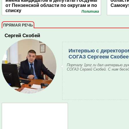
имена кандидатов в депутаты Госдумы
области
от Пензенской области по округам и по
Самоку
списку
Политика
ПРЯМАЯ РЕЧЬ
Сергей Скобей
Интервью с директоро
СОГАЗ Сергеем Скобе
Порталу 1pnz.ru дал интервью ру
СОГАЗ Сергей Скобей. С ним бесе