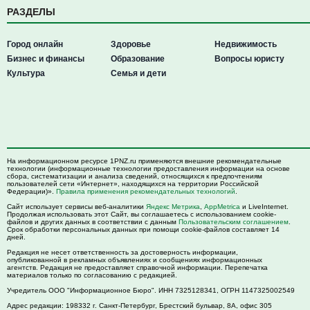
РАЗДЕЛЫ
Город онлайн
Здоровье
Недвижимость
Бизнес и финансы
Образование
Вопросы юристу
Культура
Семья и дети
На информационном ресурсе 1PNZ.ru применяются внешние рекомендательные
технологии (информационные технологии предоставления информации на основе
сбора, систематизации и анализа сведений, относящихся к предпочтениям
пользователей сети «Интернет», находящихся на территории Российской
Федерации)».
Правила применения рекомендательных технологий
.
Сайт использует сервисы веб-аналитики
Яндекс Метрика
,
AppMetrica
и LiveInternet.
Продолжая использовать этот Сайт, вы соглашаетесь с использованием cookie-
файлов и других данных в соответствии с данным
Пользовательским соглашением
.
Срок обработки персональных данных при помощи cookie-файлов составляет 14
дней.
Редакция не несет ответственность за достоверность информации,
опубликованной в рекламных объявлениях и сообщениях информационных
агентств. Редакция не предоставляет справочной информации. Перепечатка
материалов только по согласованию с редакцией.
Учредитель ООО "Информационное Бюро". ИНН 7325128341, ОГРН 1147325002549
Адрес редакции:
198332
г. Санкт-Петербург,
Брестский бульвар, 8А, офис 305