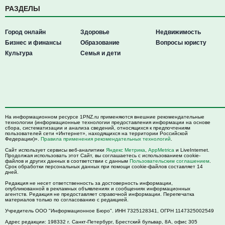
РАЗДЕЛЫ
Город онлайн
Здоровье
Недвижимость
Бизнес и финансы
Образование
Вопросы юристу
Культура
Семья и дети
На информационном ресурсе 1PNZ.ru применяются внешние рекомендательные
технологии (информационные технологии предоставления информации на основе
сбора, систематизации и анализа сведений, относящихся к предпочтениям
пользователей сети «Интернет», находящихся на территории Российской
Федерации)».
Правила применения рекомендательных технологий
.
Сайт использует сервисы веб-аналитики
Яндекс Метрика
,
AppMetrica
и LiveInternet.
Продолжая использовать этот Сайт, вы соглашаетесь с использованием cookie-
файлов и других данных в соответствии с данным
Пользовательским соглашением
.
Срок обработки персональных данных при помощи cookie-файлов составляет 14
дней.
Редакция не несет ответственность за достоверность информации,
опубликованной в рекламных объявлениях и сообщениях информационных
агентств. Редакция не предоставляет справочной информации. Перепечатка
материалов только по согласованию с редакцией.
Учредитель ООО "Информационное Бюро". ИНН 7325128341, ОГРН 1147325002549
Адрес редакции:
198332
г. Санкт-Петербург,
Брестский бульвар, 8А, офис 305