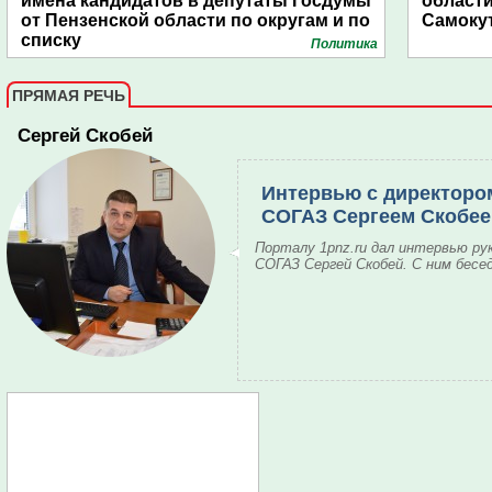
имена кандидатов в депутаты Госдумы
области
от Пензенской области по округам и по
Самоку
списку
Политика
ПРЯМАЯ РЕЧЬ
Сергей Скобей
Интервью с директоро
СОГАЗ Сергеем Скобе
Порталу 1pnz.ru дал интервью ру
СОГАЗ Сергей Скобей. С ним бесе