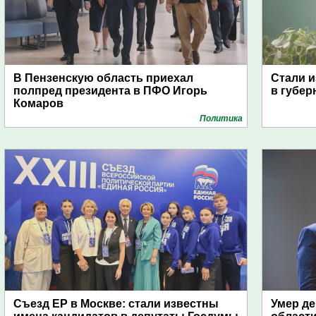
В Пензенскую область приехал
Стали и
полпред президента в ПФО Игорь
в губер
Комаров
Политика
Съезд ЕР в Москве: стали известны
Умер де