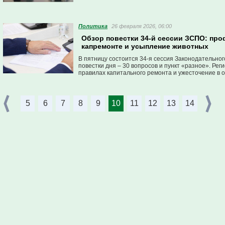
Политика
26 февраля 2026, 06:00
Обзор повестки 34-й сессии ЗСПО: про
капремонте и усыпление животных
В пятницу состоится 34-я сессия Законодательног
повестки дня – 30 вопросов и пункт «разное». Ре
правилах капитального ремонта и ужесточение в
пересмотрят закон о доходах и расходах чиновник
налога владельцев водопровода.
5
6
7
8
9
10
11
12
13
14