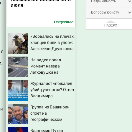
Недвижимость
о
июля
Вопросы юристу
Общество
НАВЕРХ
«Ворвались на плечах,
хлопцев били в упор»:
Алексеево-Дружковка
ту
стала могильником
На видео попал
для «птах Мадьяра»
м.
момент наезда
легковушки на
пешеходов, где
Журналист «пожалел
пострадали минимум
убийц ученого»? Ответ
восемь человек
Владимира
06/08/2026 – Новости
Ворсобина на отклики
Группа из Башкирии
читателей
 и
споёт на
географическом
Северном полюсе
Владимир Путин