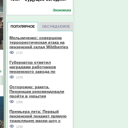
Экономика
ПОПУЛЯРНОЕ
ОБСУЖДАЕМОЕ
Мельниченко: совершена
террористическая атака на
пензенский склад Wildberries
1737
Губернатор отметил
наградами работников
пензенского завода по
т
производству станков
1378
Осторожно: ракета.
Пензенцам рекомендовали
пройти в укрытия
1350
Премьера лета: Первый
пензенский покажет прямую
трансляцию маски-шоу с
участием компании из Южной
1266