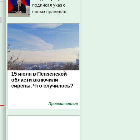
подписал указ о
новых правилах
прохождения военной
службы
15 июля в Пензенской
области включили
сирены. Что случилось?
Проиcшествия