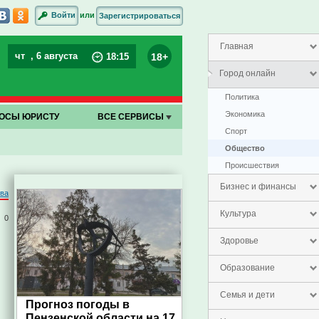
или
Войти
Зарегистрироваться
Главная
чт
, 6 августа
18+
18
:
15
Город онлайн
Политика
Экономика
ОСЫ ЮРИСТУ
ВСЕ СЕРВИСЫ
Спорт
Общество
Проиcшествия
Бизнес и финансы
ова
Культура
0
Здоровье
Образование
Семья и дети
Прогноз погоды в
Пензенской области на 17