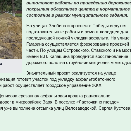
выполняют работы по приведению дорожног
покрытия областного центра в нормативное
состояние в рамках муниципального задания.
На улицах Злобина и проспекте Победы ведутся
подготовительные работы и ремонт колодцев для
последующей ночной укладки асфальта. На улице
Гагарина осуществляется фрезерование проезжей
части. По улицам Островского, Ставского и на мос
имени В.П. Капашина проводится восстановление
дорожного полотна струйно-инъекционным методо
на
Значительный проект реализуется на улице
низация готовит участок под укладку асфальтобетонного
м работ осуществляет городское управление ЖКХ.
Денисова срезанная асфальтовая крошка рационально
дорог в микрорайоне Заря. В поселке «Ласточкино гнездо»
я уже выполнена отсыпка улиц Велозаводской, Сергея Кустова