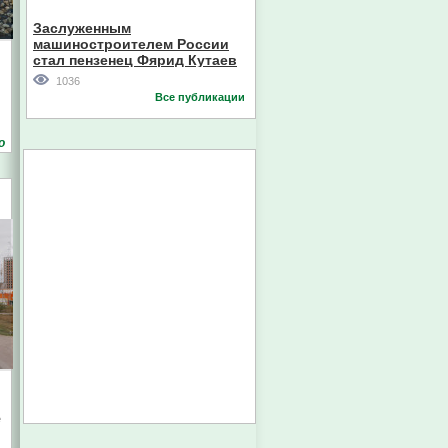
Кореи
Заслуженным
машиностроителем России
стал пензенец Фярид Кутаев
1036
Все публикации
о
е