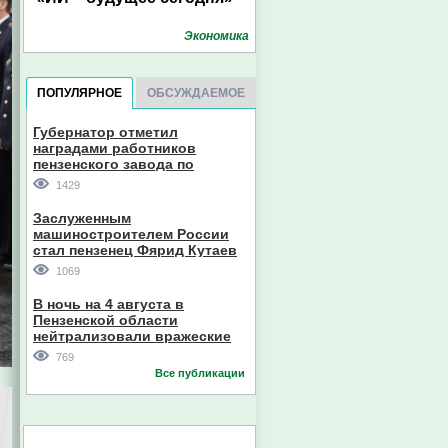
Экономика
ПОПУЛЯРНОЕ
ОБСУЖДАЕМОЕ
Губернатор отметил
наградами работников
пензенского завода по
производству станков
1429
Заслуженным
машиностроителем России
стал пензенец Фярид Кутаев
1069
В ночь на 4 августа в
Пензенской области
нейтрализовали вражеские
дроны
769
Все публикации