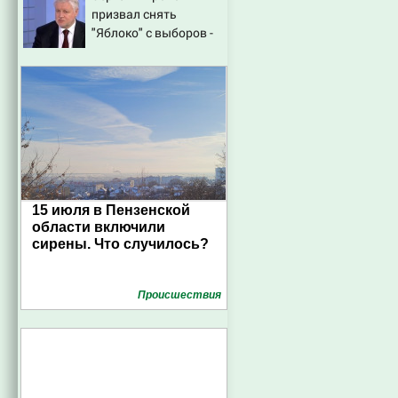
призвал снять
Исаковой
"Яблоко" с выборов -
Новости на Вести.ru
15 июля в Пензенской
области включили
сирены. Что случилось?
Проиcшествия