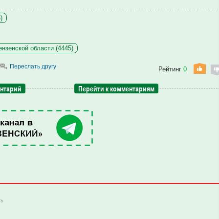
)
нзенской области (4445)
Переслать другу
Рейтинг
0
ентарий
Перейти к комментариям
ть