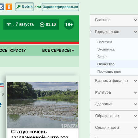
или
Войти
Зарегистрироваться
Главная
пт
, 7 августа
18+
01
:
10
Город онлайн
Политика
Экономика
ОСЫ ЮРИСТУ
ВСЕ СЕРВИСЫ
Спорт
Общество
Проиcшествия
Бизнес и финансы
тин
Культура
0
е
Здоровье
Образование
Семья и дети
Статус «очень
загрязненной»: что это