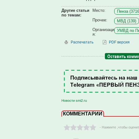
Другие статьи
Место:
Пенза (3716
по темам:
Прочее:
МВД (139)
Организаци
УМВД по Пе
я:
Распечатать
PDF версия
Оставить комм
Новости smi2.ru
КОММЕНТАРИИ
- Нажмите ,чтобы оцени