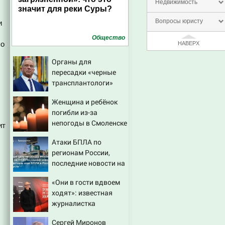
Недвижимость
значит для реки Суры?
Вопросы юристу
и
Общество
по
НАВЕРХ
Органы для
пересадки «черные
трансплантологи»
извлекали у еще
Женщина и ребёнок
живых пациентов
погибли из-за
непогоды в Смоленске
ит
Атаки БПЛА по
регионам России,
последние новости на
7 августа 2026:
«Они в гости вдвоем
последствия, атаки на
ходят»: известная
склады Wildberries,
журналистка
состояние
подтвердила роман
пострадавших
Сергей Миронов
Бондарчука и