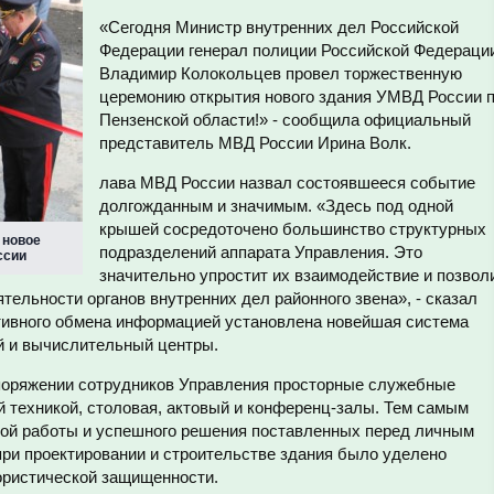
«
Сегодня Министр внутренних дел Российской
Федерации генерал полиции Российской Федераци
Владимир Колокольцев провел торжественную
церемонию открытия нового здания УМВД России 
Пензенской области
!»
- сообщила
официальный
представитель МВД России Ирина Волк.
лава МВД России назвал состоявшееся событие
долгожданным и значимым. «Здесь под одной
крышей сосредоточено большинство структурных
 новое
подразделений аппарата Управления. Это
ссии
значительно упростит их взаимодействие и позвол
тельности органов внутренних дел районного звена», - сказал
тивного обмена информацией установлена новейшая система
й и вычислительный центры.
споряжении сотрудников Управления просторные служебные
 техникой, столовая, актовый и конференц-залы. Тем самым
ной работы и успешного решения поставленных перед личным
при проектировании и строительстве здания было уделено
ористической защищенности.