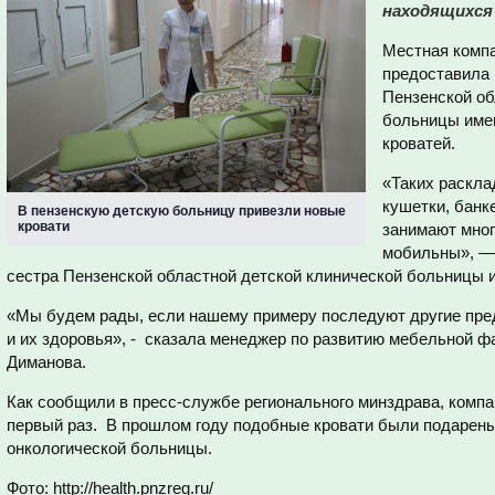
находящихся 
Местная компа
предоставила
Пензенской об
больницы имен
кроватей.
«Таких раскла
кушетки, банк
В пензенскую детскую больницу привезли новые
кровати
занимают мног
мобильны», —
сестра Пензенской областной детской клинической больницы и
«Мы будем рады, если нашему примеру последуют другие пред
и их здоровья», - сказала менеджер по развитию мебельной 
Диманова.
Как сообщили в пресс-службе регионального минздрава, компа
первый раз. В прошлом году подобные кровати были подарен
онкологической больницы.
Фото: http://health.pnzreg.ru/