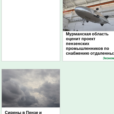
Мурманская область
оценит проект
пензенских
промышленников по
снабжению отдаленны
поселений с помощью
Эконом
дирижаблей
Сирены в Пензе и