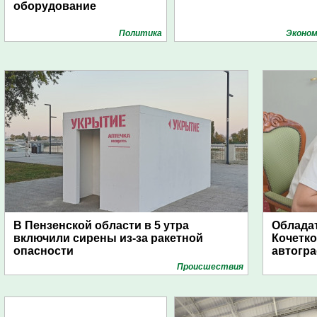
оборудование
Политика
Эконом
В Пензенской области в 5 утра
Обладат
включили сирены из-за ракетной
Кочетко
опасности
автогр
Проиcшествия