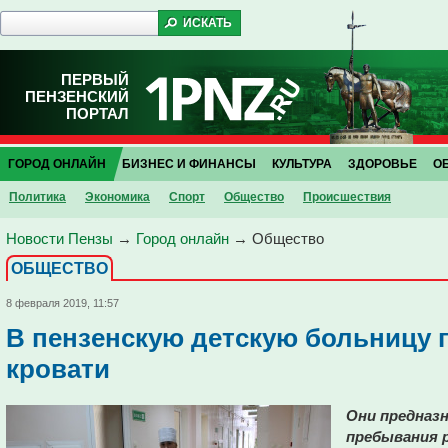
ПЕРВЫЙ
ПЕНЗЕНСКИЙ
ПОРТАЛ
ГОРОД ОНЛАЙН
БИЗНЕС И ФИНАНСЫ
КУЛЬТУРА
ЗДОРОВЬЕ
О
Политика
Экономика
Спорт
Общество
Проиcшествия
Новости Пензы
→
Город онлайн
→
Общество
ОБЩЕСТВО
8 февраля 2019, 11:57
В пензенскую детскую больницу 
кровати
Они предназ
пребывания 