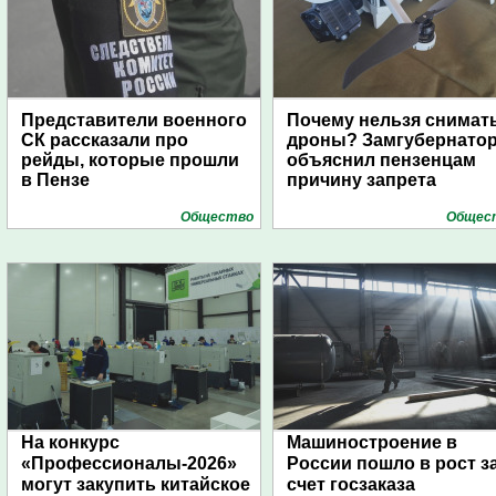
Представители военного
Почему нельзя снимат
СК рассказали про
дроны? Замгубернато
рейды, которые прошли
объяснил пензенцам
в Пензе
причину запрета
Общество
Общес
На конкурс
Машиностроение в
«Профессионалы-2026»
России пошло в рост з
могут закупить китайское
счет госзаказа