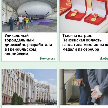
Уникальный
Тысяча наград:
тороидальный
Пензенская область
дирижабль разработали
заплатила миллионы з
в Гренобльском
медали из серебра
альпийском
университете
Экономика
Бюд