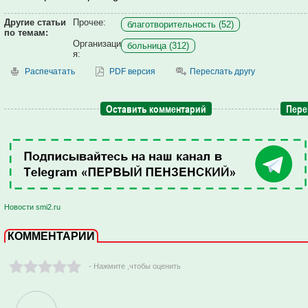
Другие статьи
Прочее:
благотворительность (52)
по темам:
Организаци
больница (312)
я:
Распечатать
PDF версия
Переслать другу
Оставить комментарий
Пере
Новости smi2.ru
КОММЕНТАРИИ
- Нажмите ,чтобы оценить