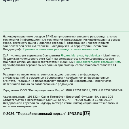
На информационном ресурсе 1PNZ.ru применяются внешние рекомендательные
технологии (информационные технологии предоставления информации на основе
сбора, систематизации и анализа сведений, относящихся к предпочтениям
пользователей сети «Интернет», находящихся на территории Российской
Федерации)».
Правила применения рекомендательных технологий
.
Сайт использует сервисы веб-аналитики
Яндекс Метрика
,
AppMetrica
и LiveInternet.
Продолжая использовать этот Сайт, вы соглашаетесь с использованием cookie-
файлов и других данных в соответствии с данным
Пользовательским соглашением
.
Срок обработки персональных данных при помощи cookie-файлов составляет 14
дней.
Редакция не несет ответственность за достоверность информации,
опубликованной в рекламных объявлениях и сообщениях информационных
агентств. Редакция не предоставляет справочной информации. Перепечатка
материалов только по согласованию с редакцией.
Учредитель ООО "Информационное Бюро". ИНН 7325128341, ОГРН 1147325002549
Адрес редакции:
198332
г. Санкт-Петербург,
Брестский бульвар, 8А, офис 305
Свидетельство о регистрации СМИ ЭЛ № ФС 77 – 75998 выдано 13.06.2019г.
Федеральной службой по надзору в сфере связи, информационных технологий и
массовых коммуникаций
© 2026.
"Первый пензенский портал" 1PNZ.RU
18+