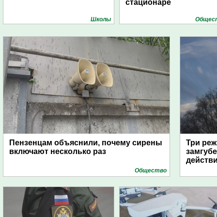
стационаре
Школы
Общес
Пензенцам объяснили, почему сирены
Три реж
включают несколько раз
замгубе
действ
Общество