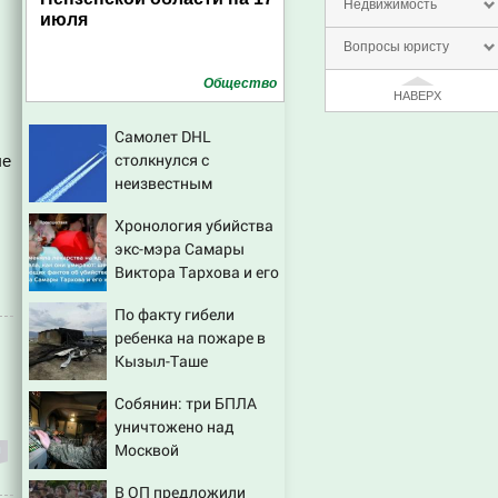
Недвижимость
июля
Вопросы юристу
Общество
НАВЕРХ
Самолет DHL
столкнулся с
ые
неизвестным
объектом над
Хронология убийства
Лейпцигом - Новости
экс-мэра Самары
на Вести.ru
Виктора Тархова и его
жены: шесть
По факту гибели
шокирующих фактов,
ребенка на пожаре в
новые подробности
Кызыл-Таше
возбуждено
Собянин: три БПЛА
уголовное дело
уничтожено над
Москвой
В ОП предложили