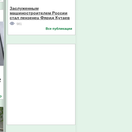
Кореи
Заслуженным
машиностроителем России
стал пензенец Фярид Кутаев
981
Все публикации
2
о