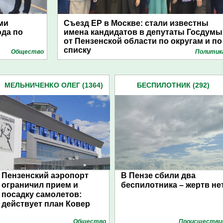
ми
Съезд ЕР в Москве: стали известны
ода по
имена кандидатов в депутаты Госдумы
от Пензенской области по округам и по
списку
Общество
Политик
МЕЛЬНИЧЕНКО ОЛЕГ (1364)
БЕСПИЛОТНИК (292)
Пензенский аэропорт
В Пензе сбили два
ограничил прием и
беспилотника – жертв не
посадку самолетов:
действует план Ковер
Общество
Проиcшестви