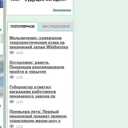
Экономика
ПОПУЛЯРНОЕ
ОБСУЖДАЕМОЕ
а
Мельниченко: совершена
террористическая атака на
пензенский склад Wildberries
1649
Осторожно: ракета.
Пензенцам рекомендовали
пройти в укрытия
1295
Губернатор отметил
наградами работников
пензенского завода по
производству станков
1278
т
Премьера лета: Первый
пензенский покажет прямую
трансляцию маски-шоу с
участием компании из Южной
1212
я