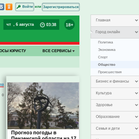
или
Войти
Зарегистрироваться
Главная
чт
, 6 августа
18+
03
:
38
Город онлайн
Политика
Экономика
ОСЫ ЮРИСТУ
ВСЕ СЕРВИСЫ
Спорт
Общество
Проиcшествия
Бизнес и финансы
на
Культура
0
Здоровье
Образование
Семья и дети
Прогноз погоды в
Пензенской области на 17