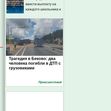
ввести выплату на
каждого школьника к
1 сентября: о какой
сумме идет речь
Трагедия в Беково: два
человека погибли в ДТП с
грузовиками
Проиcшествия