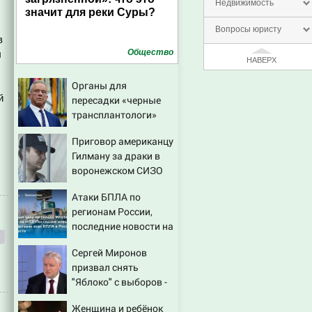
Недвижимость
значит для реки Суры?
Вопросы юристу
в
Общество
ы
НАВЕРХ
Органы для
й
пересадки «черные
трансплантологи»
извлекали у еще
Приговор американцу
живых пациентов
Гилману за драки в
воронежском СИЗО
потребовали
Атаки БПЛА по
ужесточить - Новости
регионам России,
на Вести.ru
последние новости на
7 августа 2026:
Сергей Миронов
последствия, атаки на
призвал снять
склады Wildberries,
"Яблоко" с выборов -
состояние
Новости на Вести.ru
пострадавших
Женщина и ребёнок