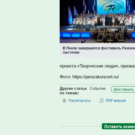
В Пензе завершился фестиваль Пензен
ласточки
проекта «Творческие люди», призва
Фото: https://penzakoncert.ru/
Другие статьи
Событие:
фестиваль 
по темам:
Распечатать
PDF версия
Оставить комм