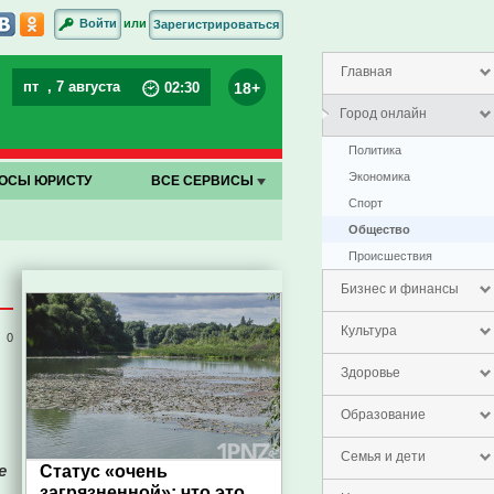
или
Войти
Зарегистрироваться
Главная
пт
, 7 августа
18+
02
:
30
Город онлайн
Политика
Экономика
ОСЫ ЮРИСТУ
ВСЕ СЕРВИСЫ
Спорт
Общество
Проиcшествия
Бизнес и финансы
Культура
0
Здоровье
Образование
Семья и дети
е
Статус «очень
загрязненной»: что это