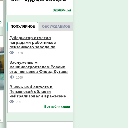
Экономика
о
ПОПУЛЯРНОЕ
ОБСУЖДАЕМОЕ
Губернатор отметил
наградами работников
пензенского завода по
производству станков
1429
Заслуженным
машиностроителем России
стал пензенец Фярид Кутаев
1069
В ночь на 4 августа в
Пензенской области
нейтрализовали вражеские
дроны
769
Все публикации
т