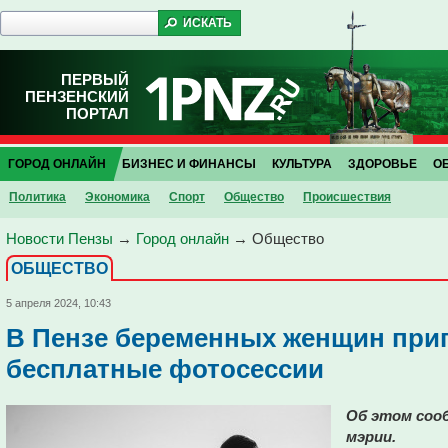
ПЕРВЫЙ
ПЕНЗЕНСКИЙ
ПОРТАЛ
ГОРОД ОНЛАЙН
БИЗНЕС И ФИНАНСЫ
КУЛЬТУРА
ЗДОРОВЬЕ
О
Политика
Экономика
Спорт
Общество
Проиcшествия
Новости Пензы
→
Город онлайн
→
Общество
ОБЩЕСТВО
5 апреля 2024, 10:43
В Пензе беременных женщин при
бесплатные фотосессии
Об этом сооб
мэрии.