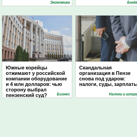
Экономика
Бюд
Южные корейцы
Скандальная
отжимают у российской
организация в Пензе
компании оборудование
снова под ударом:
и 4 млн долларов: чью
налоги, суды, зарплат
сторону выбрал
Бизнес
Налоги и штр
пензенский суд?