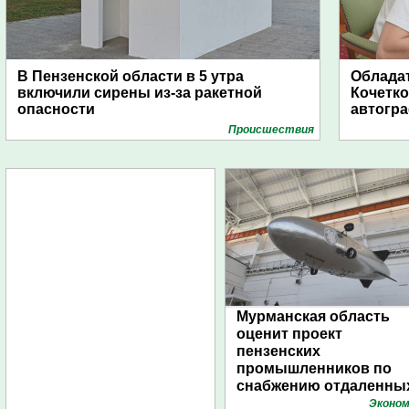
В Пензенской области в 5 утра
Обладат
включили сирены из-за ракетной
Кочетко
опасности
автогр
Проиcшествия
Мурманская область
оценит проект
пензенских
промышленников по
снабжению отдаленны
поселений с помощью
Эконом