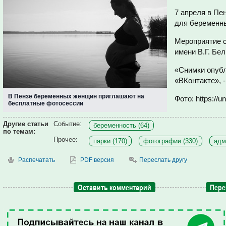
7 апреля в Пе
для беременн
Мероприятие с
имени В.Г. Бел
«Снимки опуб
«ВКонтакте», 
В Пензе беременных женщин приглашают на
Фото: https://u
бесплатные фотосессии
Другие статьи
Событие:
беременность (64)
по темам:
Прочее:
парки (170)
фотографии (330)
адм
Распечатать
PDF версия
Переслать другу
Оставить комментарий
Пере