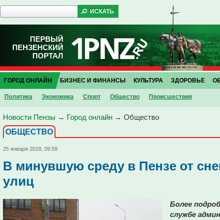
ПЕРВЫЙ
ПЕНЗЕНСКИЙ
ПОРТАЛ
ГОРОД ОНЛАЙН
БИЗНЕС И ФИНАНСЫ
КУЛЬТУРА
ЗДОРОВЬЕ
О
Политика
Экономика
Спорт
Общество
Проиcшествия
Новости Пензы
→
Город онлайн
→
Общество
ОБЩЕСТВО
25 января 2018, 09:58
В минувшую среду в Пензе от сне
улиц
Более подроб
службе адми