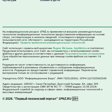
На информационном ресурсе 1PNZ.ru применяются внешние рекомендательные
технологии (информационные технологии предоставления информации на основе
сбора, систематизации и анализа сведений, относящихся к предпочтениям
пользователей сети «Интернет», находящихся на территории Российской
Федерации)».
Правила применения рекомендательных технологий
.
Сайт использует сервисы веб-аналитики
Яндекс Метрика
,
AppMetrica
и LiveInternet.
Продолжая использовать этот Сайт, вы соглашаетесь с использованием cookie-
файлов и других данных в соответствии с данным
Пользовательским соглашением
.
Срок обработки персональных данных при помощи cookie-файлов составляет 14
дней.
Редакция не несет ответственность за достоверность информации,
опубликованной в рекламных объявлениях и сообщениях информационных
агентств. Редакция не предоставляет справочной информации. Перепечатка
материалов только по согласованию с редакцией.
Учредитель ООО "Информационное Бюро". ИНН 7325128341, ОГРН 1147325002549
Адрес редакции:
198332
г. Санкт-Петербург,
Брестский бульвар, 8А, офис 305
Свидетельство о регистрации СМИ ЭЛ № ФС 77 – 75998 выдано 13.06.2019г.
Федеральной службой по надзору в сфере связи, информационных технологий и
массовых коммуникаций
© 2026.
"Первый пензенский портал" 1PNZ.RU
18+