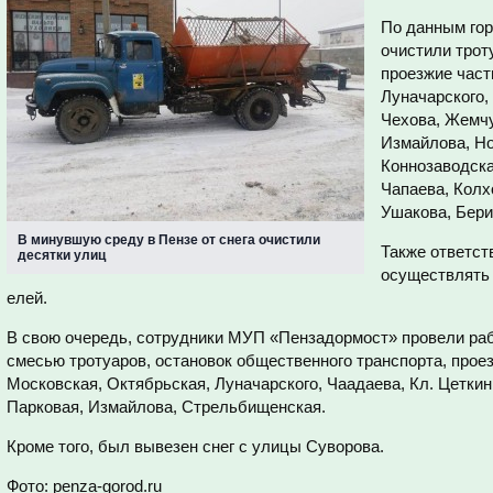
По данным гор
очистили
трот
проезжие час
Луначарского,
Чехова, Жемчу
Измайлова, Но
Коннозаводска
Чапаева, Колх
Ушакова, Бери
В минувшую среду в Пензе от снега очистили
Также ответс
десятки улиц
осуществлять 
елей.
В свою очередь, сотрудники МУП «Пензадормост»
провели раб
смесью тротуаров, остановок общественного транспорта, проез
Московская, Октябрьская, Луначарского, Чаадаева, Кл. Цеткин,
Парковая, Измайлова, Стрельбищенская.
Кроме того, был вывезен снег с улицы Суворова.
Фото: penza-gorod.ru