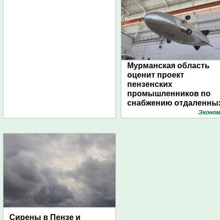
Мурманская область
оценит проект
пензенских
промышленников по
снабжению отдаленны
поселений с помощью
Эконом
дирижаблей
Сирены в Пензе и