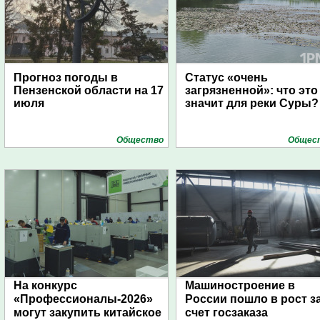
Прогноз погоды в
Статус «очень
Пензенской области на 17
загрязненной»: что это
июля
значит для реки Суры?
Общество
Общес
На конкурс
Машиностроение в
«Профессионалы-2026»
России пошло в рост з
могут закупить китайское
счет госзаказа