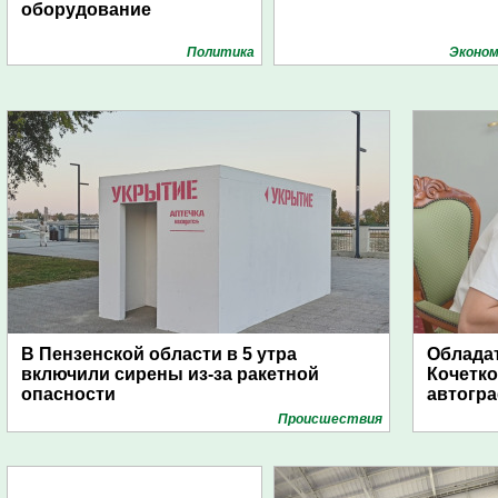
оборудование
Политика
Эконом
В Пензенской области в 5 утра
Обладат
включили сирены из-за ракетной
Кочетко
опасности
автогр
Проиcшествия