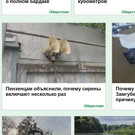
о полном бардаке
кубометров
Общество
Общес
Пензенцам объяснили, почему сирены
Почему
включают несколько раз
Замгуб
причину
Общество