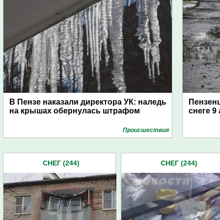
В Пензе наказали директора УК: наледь
Пензен
на крышах обернулась штрафом
снеге 9
Проиcшествия
СНЕГ (244)
СНЕГ (244)