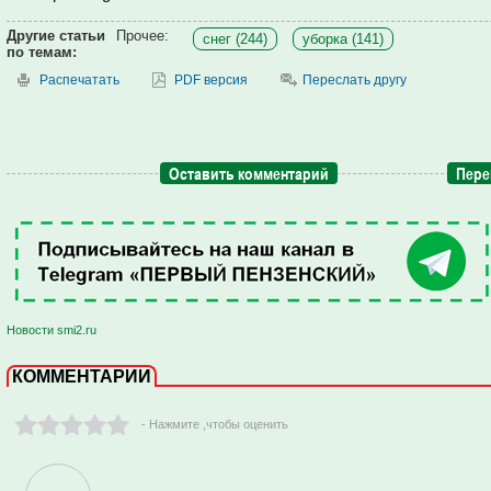
Другие статьи
Прочее:
снег (244)
уборка (141)
по темам:
Распечатать
PDF версия
Переслать другу
Оставить комментарий
Пере
Новости smi2.ru
КОММЕНТАРИИ
- Нажмите ,чтобы оценить