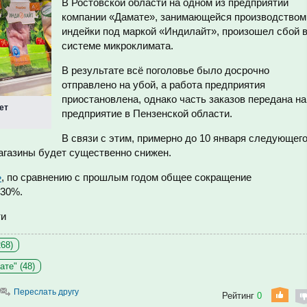
В Ростовской области на одном из предприятий
компании «Дамате», занимающейся производством
индейки под маркой «Индилайт», произошел сбой 
системе микроклимата.
В результате всё поголовье было досрочно
отправлено на убой, а работа предприятия
приостановлена, однако часть заказов передана на
ет
предприятие в Пензенской области.
В связи с этим, примерно до 10 января следующег
агазины будет существенно снижен.
»
, по сравнению с прошлым годом общее сокращение
 30%.
ти
68)
те" (48)
Переслать другу
Рейтинг
0