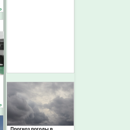
о
о
Прогноз погоды в