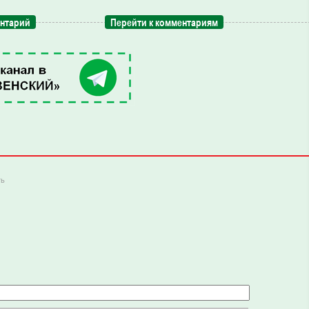
ентарий
Перейти к комментариям
ть