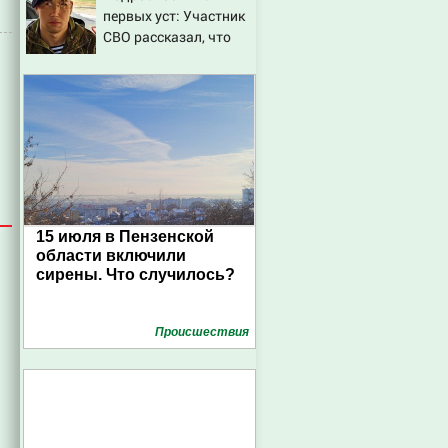
первых уст: Участник
СВО рассказал, что
спасло его в схватке с
медведем
15 июля в Пензенской
области включили
сирены. Что случилось?
Проиcшествия