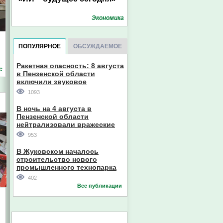
Экономика
ПОПУЛЯРНОЕ
ОБСУЖДАЕМОЕ
Ракетная опасность: 8 августа
с
в Пензенской области
включили звуковое
оповещение
1093
В ночь на 4 августа в
Пензенской области
нейтрализовали вражеские
дроны
953
В Жуковском началось
строительство нового
промышленного технопарка
402
Все публикации