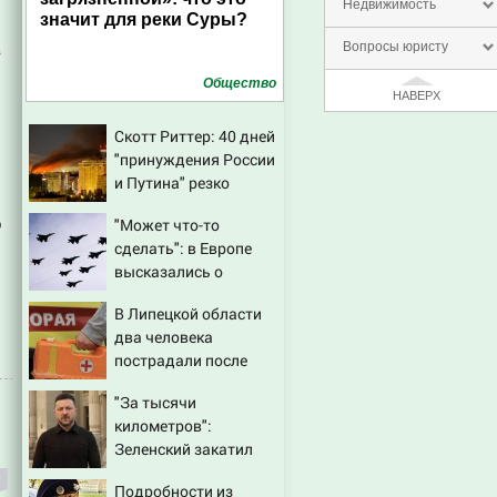
Недвижимость
значит для реки Суры?
Вопросы юристу
в
Общество
НАВЕРХ
Скотт Риттер: 40 дней
"принуждения России
и Путина" резко
приблизили крах
о
"Может что-то
режима Зеленского
сделать": в Европе
высказались о
нападении России
В Липецкой области
два человека
пострадали после
падения БПЛА
"За тысячи
километров":
Зеленский закатил
истерику Западу
Подробности из
после ночного удара