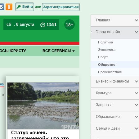
или
Войти
Зарегистрироваться
Главная
сб
, 8 августа
18+
13
:
51
Город онлайн
Политика
Экономика
ОСЫ ЮРИСТУ
ВСЕ СЕРВИСЫ
Спорт
Общество
Проиcшествия
Бизнес и финансы
на
Культура
0
Здоровье
Образование
Семья и дети
Статус «очень
загрязненной»: что это