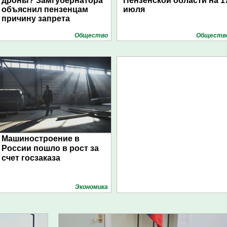
дроны? Замгубернатора
Пензенской области на 1
объяснил пензенцам
июля
причину запрета
Общество
Обществ
Машиностроение в
России пошло в рост за
счет госзаказа
Экономика