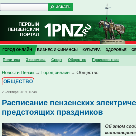
ПЕРВЫЙ
ПЕНЗЕНСКИЙ
ПОРТАЛ
ГОРОД ОНЛАЙН
БИЗНЕС И ФИНАНСЫ
КУЛЬТУРА
ЗДОРОВЬЕ
О
Политика
Экономика
Спорт
Общество
Проиcшествия
Новости Пензы
→
Город онлайн
→
Общество
ОБЩЕСТВО
25 октября 2019, 16:48
Расписание пензенских электриче
предстоящих праздников
Об этом сооб
министерств