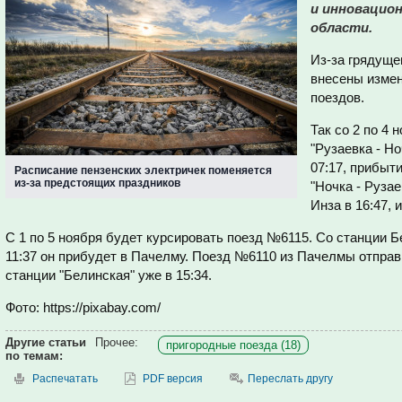
и инновацио
области.
Из-за грядуще
внесены измен
поездов.
Так со 2 по 4
"Рузаевка - Н
07:17, прибыти
Расписание пензенских электричек поменяется
из-за предстоящих праздников
"Ночка - Руза
Инза в 16:47, 
С 1 по 5 ноября будет курсировать поезд №6115. Со станции Бе
11:37 он прибудет в Пачелму. Поезд №6110 из Пачелмы отправит
станции "Белинская" уже в 15:34.
Фото: https://pixabay.com/
Другие статьи
Прочее:
пригородные поезда (18)
по темам:
Распечатать
PDF версия
Переслать другу