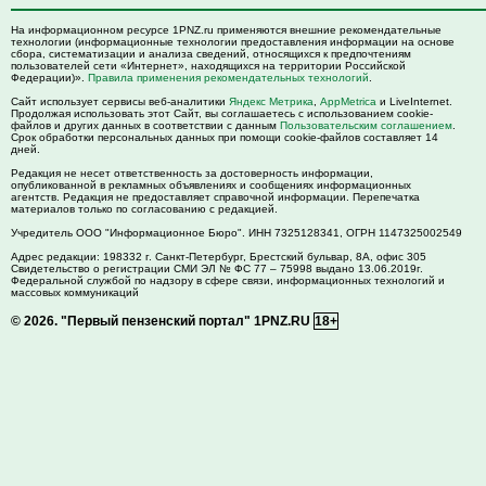
На информационном ресурсе 1PNZ.ru применяются внешние рекомендательные
технологии (информационные технологии предоставления информации на основе
сбора, систематизации и анализа сведений, относящихся к предпочтениям
пользователей сети «Интернет», находящихся на территории Российской
Федерации)».
Правила применения рекомендательных технологий
.
Сайт использует сервисы веб-аналитики
Яндекс Метрика
,
AppMetrica
и LiveInternet.
Продолжая использовать этот Сайт, вы соглашаетесь с использованием cookie-
файлов и других данных в соответствии с данным
Пользовательским соглашением
.
Срок обработки персональных данных при помощи cookie-файлов составляет 14
дней.
Редакция не несет ответственность за достоверность информации,
опубликованной в рекламных объявлениях и сообщениях информационных
агентств. Редакция не предоставляет справочной информации. Перепечатка
материалов только по согласованию с редакцией.
Учредитель ООО "Информационное Бюро". ИНН 7325128341, ОГРН 1147325002549
Адрес редакции:
198332
г. Санкт-Петербург,
Брестский бульвар, 8А, офис 305
Свидетельство о регистрации СМИ ЭЛ № ФС 77 – 75998 выдано 13.06.2019г.
Федеральной службой по надзору в сфере связи, информационных технологий и
массовых коммуникаций
© 2026.
"Первый пензенский портал" 1PNZ.RU
18+