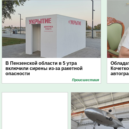
В Пензенской области в 5 утра
Обладат
включили сирены из-за ракетной
Кочетко
опасности
автогр
Проиcшествия