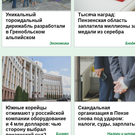
Уникальный
Тысяча наград:
тороидальный
Пензенская область
дирижабль разработали
заплатила миллионы з
в Гренобльском
медали из серебра
альпийском
университете
Экономика
Бюд
Южные корейцы
Скандальная
отжимают у российской
организация в Пензе
компании оборудование
снова под ударом:
и 4 млн долларов: чью
налоги, суды, зарплат
сторону выбрал
Бизнес
Налоги и штр
пензенский суд?