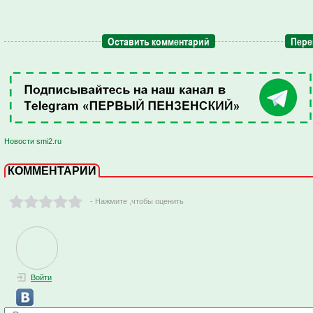
Оставить комментарий
Пере
Новости smi2.ru
КОММЕНТАРИИ
- Нажмите ,чтобы оценить
Войти