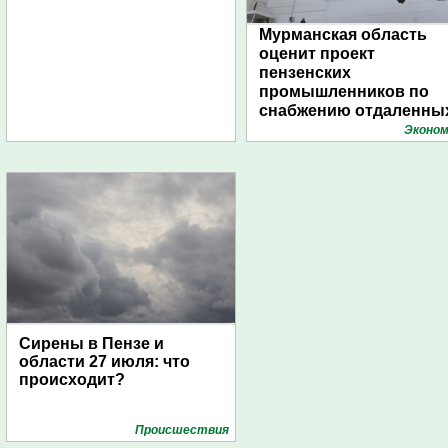
Мурманская область
оценит проект
пензенских
промышленников по
снабжению отдаленны
поселений с помощью
Эконом
дирижаблей
Сирены в Пензе и
области 27 июля: что
происходит?
Проиcшествия