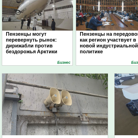
Пензенцы могут
Пензенцы на передово
перевернуть рынок:
как регион участвует в
дирижабли против
новой индустриальной
бездорожья Арктики
политике
Бизнес
Биз