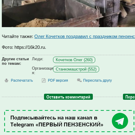
Читайте также:
Олег Кочетков поздравил с праздником пензен
Фото: https://16k20.ru.
Другие статьи
Люди:
Кочетков Олег (260)
по темам:
Организаци
Станкомашстрой (552)
я:
Распечатать
PDF версия
Переслать другу
Оставить комментарий
Пере