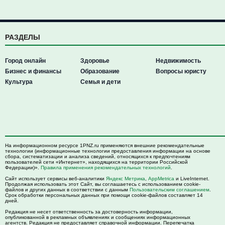
РАЗДЕЛЫ
Город онлайн
Здоровье
Недвижимость
Бизнес и финансы
Образование
Вопросы юристу
Культура
Семья и дети
На информационном ресурсе 1PNZ.ru применяются внешние рекомендательные
технологии (информационные технологии предоставления информации на основе
сбора, систематизации и анализа сведений, относящихся к предпочтениям
пользователей сети «Интернет», находящихся на территории Российской
Федерации)».
Правила применения рекомендательных технологий
.
Сайт использует сервисы веб-аналитики
Яндекс Метрика
,
AppMetrica
и LiveInternet.
Продолжая использовать этот Сайт, вы соглашаетесь с использованием cookie-
файлов и других данных в соответствии с данным
Пользовательским соглашением
.
Срок обработки персональных данных при помощи cookie-файлов составляет 14
дней.
Редакция не несет ответственность за достоверность информации,
опубликованной в рекламных объявлениях и сообщениях информационных
агентств. Редакция не предоставляет справочной информации. Перепечатка