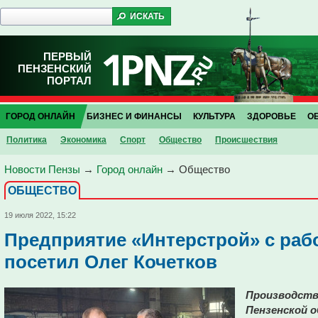
ПЕРВЫЙ
ПЕНЗЕНСКИЙ
ПОРТАЛ
ГОРОД ОНЛАЙН
БИЗНЕС И ФИНАНСЫ
КУЛЬТУРА
ЗДОРОВЬЕ
О
Политика
Экономика
Спорт
Общество
Проиcшествия
Новости Пензы
→
Город онлайн
→
Общество
ОБЩЕСТВО
19 июля 2022, 15:22
Предприятие «Интерстрой» с раб
посетил Олег Кочетков
Производство
Пензенской о