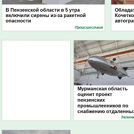
В Пензенской области в 5 утра
Обладат
включили сирены из-за ракетной
Кочетко
опасности
автогр
Проиcшествия
Мурманская область
оценит проект
пензенских
промышленников по
снабжению отдаленны
поселений с помощью
Эконом
дирижаблей