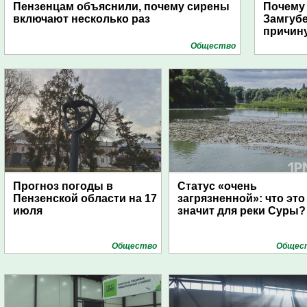
Пензенцам объяснили, почему сирены
Почему
включают несколько раз
Замгуб
причину
Общество
Прогноз погоды в
Статус «очень
Пензенской области на 17
загрязненной»: что это
июля
значит для реки Суры?
Общество
Общес