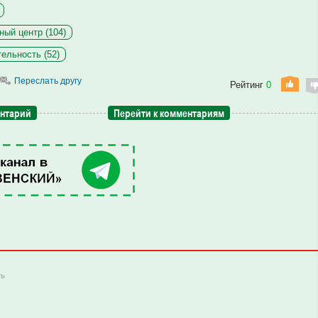
ный центр (104)
тельность (52)
Переслать другу
Рейтинг
0
ентарий
Перейти к комментариям
ть