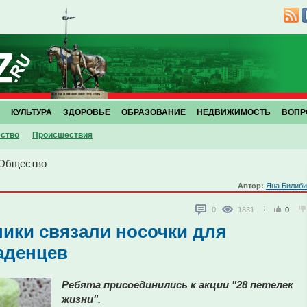
КУЛЬТУРА
ЗДОРОВЬЕ
ОБРАЗОВАНИЕ
НЕДВИЖИМОСТЬ
ВОПР
ство
Проиcшествия
Общество
Автор:
Яна Билиби
0
1831
0
ики связали носочки для
аденцев
Ребята присоединились к акции "28 петелек
жизни".