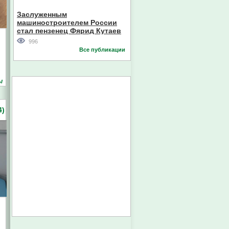
Кореи
Заслуженным
машиностроителем России
стал пензенец Фярид Кутаев
996
Все публикации
ы
4)