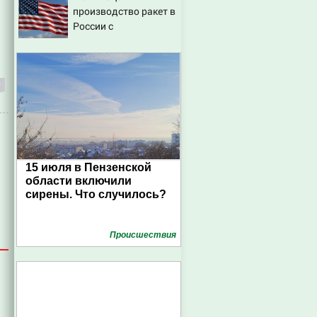
производство ракет в
новые подробности
России с
производством
"Пэтриотов"
15 июля в Пензенской
области включили
сирены. Что случилось?
Проиcшествия