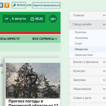
или
Войти
Зарегистрироваться
Главная
чт
, 6 августа
18+
08
:
20
Город онлайн
Политика
Экономика
ОСЫ ЮРИСТУ
ВСЕ СЕРВИСЫ
Спорт
Общество
Проиcшествия
Бизнес и финансы
на
Культура
0
Здоровье
Образование
Семья и дети
Прогноз погоды в
Пензенской области на 17