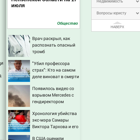
Недвижимость
июля
Вопросы юристу
Общество
НАВЕРХ
Врач раскрыл, как
распознать опасный
тромб
щи
"Убил профессора
страх": Кто на самом
й
деле виноват в смерти
ученого Зезина,
Появилось видео со
остановившего
взрывом Mercedes с
мальчишек на поле с
гендиректором
горохом
«Уралдронзавода» на
Хронология убийства
Урале
экс-мэра Самары
Виктора Тархова и его
жены: шесть
В США оценили
шокирующих фактов,