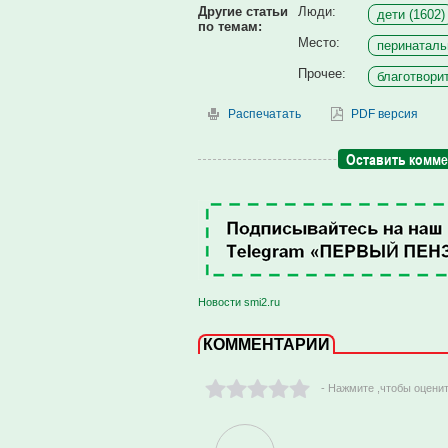
Другие статьи
Люди:
дети (1602)
по темам:
Место:
перинаталь
Прочее:
благотвори
Распечатать
PDF версия
Оставить комм
Новости smi2.ru
КОММЕНТАРИИ
- Нажмите ,чтобы оцени