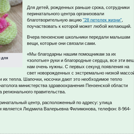
Для детей, рожденных раньше срока, сотрудники
перинатального центра организовали
благотворительную акцию
"28 петелек жизни"
,
поучаствовать к которой может любой желающий.
Вчера пензенские школьники передали малышам
вещи, которые они связали сами.
«Мы благодарны нашим помощникам за их
и для
«золотые» руки и благородные сердца, все эти ве
нам очень нужны. С первых секунд появления на
свет новорожденных с экстремально низкой массо
и их тепла. Шапочки, носочки дают это необходимое тепло
онатолога министерства здравоохранения Пензенской области
 регионального правительства.
ринатальный центр, расположенный по адресу: улица
м является Людмила Валерьевна Филимонова, телефон: 8-964-