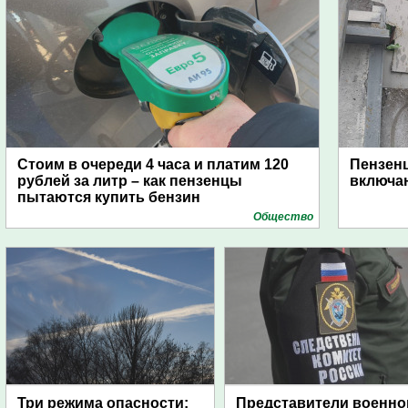
Стоим в очереди 4 часа и платим 120
Пензен
рублей за литр – как пензенцы
включаю
пытаются купить бензин
Общество
Три режима опасности:
Представители военно