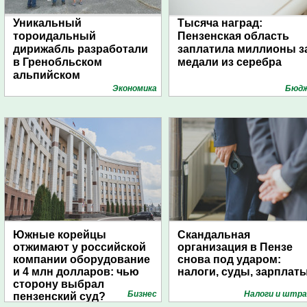
Уникальный
Тысяча наград:
тороидальный
Пензенская область
дирижабль разработали
заплатила миллионы з
в Гренобльском
медали из серебра
альпийском
университете
Экономика
Бюд
Южные корейцы
Скандальная
отжимают у российской
организация в Пензе
компании оборудование
снова под ударом:
и 4 млн долларов: чью
налоги, суды, зарплат
сторону выбрал
Бизнес
Налоги и штр
пензенский суд?