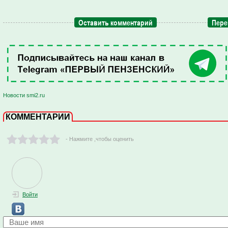
Оставить комментарий
Пере
Новости smi2.ru
КОММЕНТАРИИ
- Нажмите ,чтобы оценить
Войти