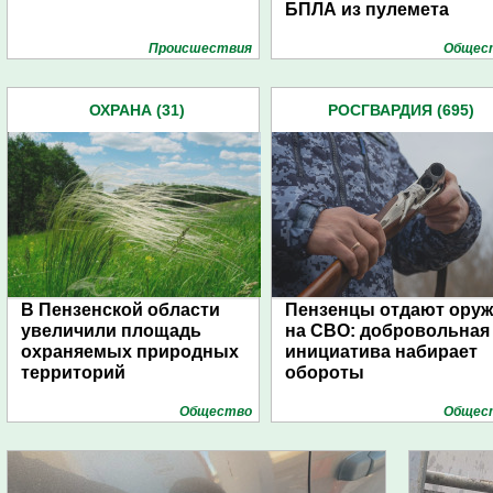
БПЛА из пулемета
Проиcшествия
Общес
ОХРАНА (31)
РОСГВАРДИЯ (695)
В Пензенской области
Пензенцы отдают ору
увеличили площадь
на СВО: добровольная
охраняемых природных
инициатива набирает
территорий
обороты
Общество
Общес