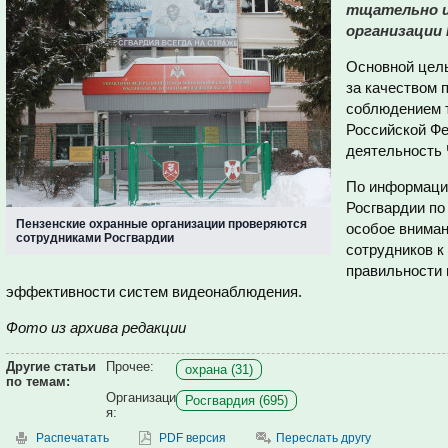
тщательно и
организации 
Основной цель
за качеством 
соблюдением 
Российской Ф
деятельность
По информаци
Росгвардии по
Пензенские охранные организации проверяются
особое вниман
сотрудниками Росгвардии
сотрудников к
правильности 
эффективности систем видеонаблюдения.
Фото из архива редакции
Другие статьи
Прочее:
охрана (31)
по темам:
Организаци
Росгвардия (695)
я:
Распечатать
PDF версия
Переслать другу