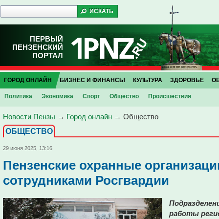
ПЕРВЫЙ
ПЕНЗЕНСКИЙ
ПОРТАЛ
ГОРОД ОНЛАЙН
БИЗНЕС И ФИНАНСЫ
КУЛЬТУРА
ЗДОРОВЬЕ
О
Политика
Экономика
Спорт
Общество
Проиcшествия
Новости Пензы
→
Город онлайн
→
Общество
ОБЩЕСТВО
29 июня 2025, 13:16
Пензенские охранные организаци
сотрудниками Росгвардии
Подразделен
работы реги