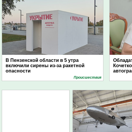
В Пензенской области в 5 утра
Обладат
включили сирены из-за ракетной
Кочетко
опасности
автогр
Проиcшествия