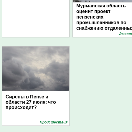
Мурманская область
оценит проект
пензенских
промышленников по
снабжению отдаленны
поселений с помощью
Эконом
дирижаблей
Сирены в Пензе и
области 27 июля: что
происходит?
Проиcшествия