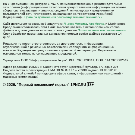
На информационном ресурсе 1PNZ.ru применяются внешние рекомендательные
технологии (информационные технологии предоставления информации на основе
сбора, систематизации и анализа сведений, относящихся к предпочтениям
пользователей сети «Интернет», находящихся на территории Российской
Федерации)».
Правила применения рекомендательных технологий
.
Сайт использует сервисы веб-аналитики
Яндекс Метрика
,
AppMetrica
и LiveInternet.
Продолжая использовать этот Сайт, вы соглашаетесь с использованием cookie-
файлов и других данных в соответствии с данным
Пользовательским соглашением
.
Срок обработки персональных данных при помощи cookie-файлов составляет 14
дней.
Редакция не несет ответственность за достоверность информации,
опубликованной в рекламных объявлениях и сообщениях информационных
агентств. Редакция не предоставляет справочной информации. Перепечатка
материалов только по согласованию с редакцией.
Учредитель ООО "Информационное Бюро". ИНН 7325128341, ОГРН 1147325002549
Адрес редакции:
198332
г. Санкт-Петербург,
Брестский бульвар, 8А, офис 305
Свидетельство о регистрации СМИ ЭЛ № ФС 77 – 75998 выдано 13.06.2019г.
Федеральной службой по надзору в сфере связи, информационных технологий и
массовых коммуникаций
© 2026.
"Первый пензенский портал" 1PNZ.RU
18+