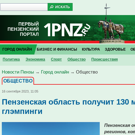
ПЕРВЫЙ
ПЕНЗЕНСКИЙ
ПОРТАЛ
ГОРОД ОНЛАЙН
БИЗНЕС И ФИНАНСЫ
КУЛЬТУРА
ЗДОРОВЬЕ
О
Политика
Экономика
Спорт
Общество
Проиcшествия
Новости Пензы
→
Город онлайн
→
Общество
ОБЩЕСТВО
16 сентября 2023, 11:05
Пензенская область получит 130
глэмпинги
Пензенская о
регионов, к