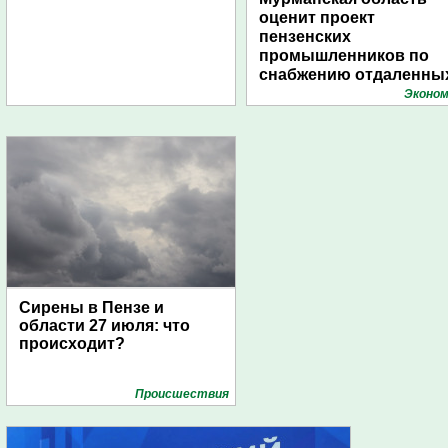
оценит проект
пензенских
промышленников по
снабжению отдаленны
поселений с помощью
Эконом
дирижаблей
Сирены в Пензе и
области 27 июля: что
происходит?
Проиcшествия