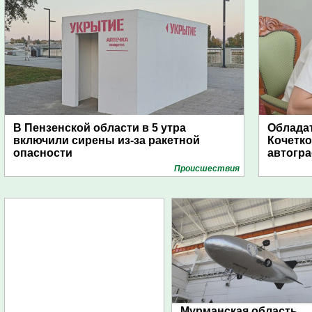
В Пензенской области в 5 утра
Обладат
включили сирены из-за ракетной
Кочетко
опасности
автогр
Проиcшествия
Мурманская область