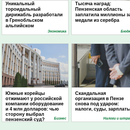
Уникальный
Тысяча наград:
тороидальный
Пензенская область
дирижабль разработали
заплатила миллионы з
в Гренобльском
медали из серебра
альпийском
университете
Экономика
Бюд
Южные корейцы
Скандальная
отжимают у российской
организация в Пензе
компании оборудование
снова под ударом:
и 4 млн долларов: чью
налоги, суды, зарплат
сторону выбрал
Бизнес
Налоги и штр
пензенский суд?