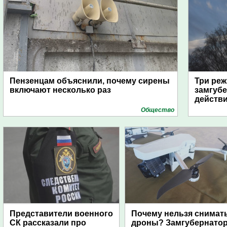
Пензенцам объяснили, почему сирены
Три реж
включают несколько раз
замгубе
действ
Общество
Представители военного
Почему нельзя снимат
СК рассказали про
дроны? Замгубернато