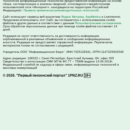
технологии (информационные технологии предоставления информации на основе
сбора, систематизации и анализа сведений, относящихся к предпочтениям
пользователей сети «Интернет», находящихся на территории Российской
Федерации)».
Правила применения рекомендательных технологий
.
Сайт использует сервисы веб-аналитики
Яндекс Метрика
,
AppMetrica
и LiveInternet.
Продолжая использовать этот Сайт, вы соглашаетесь с использованием cookie-
файлов и других данных в соответствии с данным
Пользовательским соглашением
.
Срок обработки персональных данных при помощи cookie-файлов составляет 14
дней.
Редакция не несет ответственность за достоверность информации,
опубликованной в рекламных объявлениях и сообщениях информационных
агентств. Редакция не предоставляет справочной информации. Перепечатка
материалов только по согласованию с редакцией.
Учредитель ООО "Информационное Бюро". ИНН 7325128341, ОГРН 1147325002549
Адрес редакции:
198332
г. Санкт-Петербург,
Брестский бульвар, 8А, офис 305
Свидетельство о регистрации СМИ ЭЛ № ФС 77 – 75998 выдано 13.06.2019г.
Федеральной службой по надзору в сфере связи, информационных технологий и
массовых коммуникаций
© 2026.
"Первый пензенский портал" 1PNZ.RU
18+