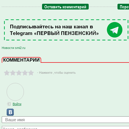
Оставить комментарий
Пере
Новости smi2.ru
КОММЕНТАРИИ
- Нажмите ,чтобы оценить
Войти