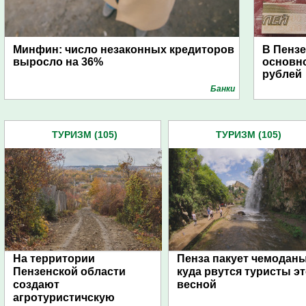
Минфин: число незаконных кредиторов
В Пензе
выросло на 36%
основно
рублей
Банки
ТУРИЗМ (105)
ТУРИЗМ (105)
На территории
Пенза пакует чемоданы
Пензенской области
куда рвутся туристы э
создают
весной
агротуристичскую