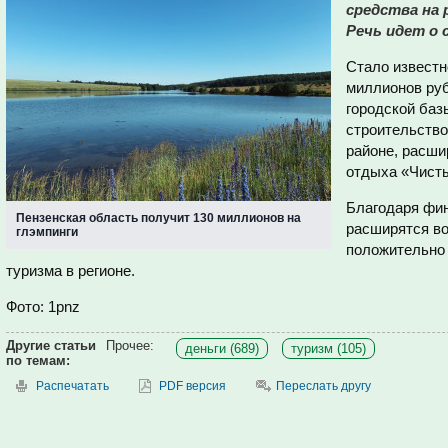
средства на 
Речь идет о
Стало известн
миллионов руб
городской баз
строительство
районе, расши
отдыха «Чист
Благодаря фин
Пензенская область получит 130 миллионов на
расширятся во
глэмпинги
положительно 
туризма в регионе.
Фото: 1pnz
Другие статьи
Прочее:
деньги (689)
туризм (105)
по темам:
Распечатать
PDF версия
Переслать другу