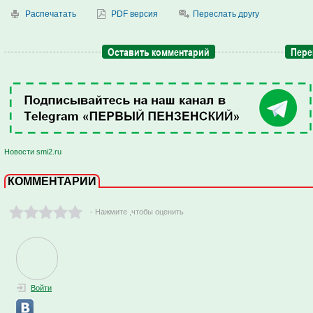
Распечатать
PDF версия
Переслать другу
Оставить комментарий
Пере
Новости smi2.ru
КОММЕНТАРИИ
- Нажмите ,чтобы оценить
Войти