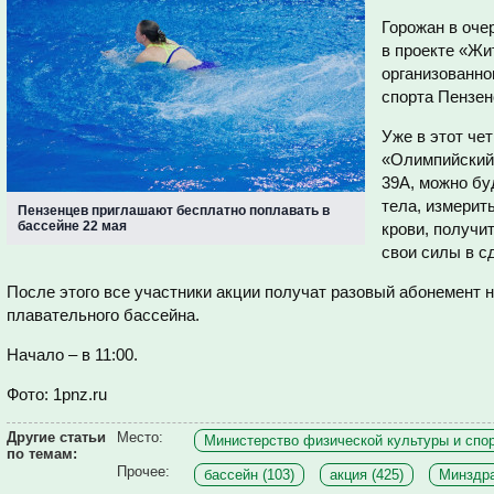
Горожан в оче
в проекте «Жи
организованно
спорта Пензен
Уже в этот чет
«Олимпийский»
39А, можно бу
тела, измерит
Пензенцев приглашают бесплатно поплавать в
бассейне 22 мая
крови, получи
свои силы в с
После этого все участники акции получат разовый абонемент 
плавательного бассейна.
Начало – в 11:00.
Фото: 1pnz.ru
Другие статьи
Место:
Министерство физической культуры и спор
по темам:
Прочее:
бассейн (103)
акция (425)
Минздра