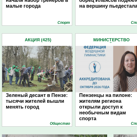
начали набор тренеров в
борец Ильясов поднял
малые города
на вершину пьедестал
Спорт
Сп
АКЦИЯ (425)
МИНИСТЕРСТВО
ФИЗИЧЕСКОЙ КУЛЬТУРЫ
СПОРТА (496)
Зеленый десант в Пензе:
Пензенцы на пилоне:
тысячи жителей вышли
жителям региона
менять город
открыли доступ к
необычным видам
спорта
Общество
Сп