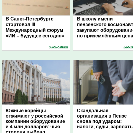
В Санкт-Петербурге
В школу имени
стартовал III
пензенского космонав
Международный форум
закупают оборудовани
«ИИ – будущее сегодня»
по приземлённым цен
Экономика
Бюд
Южные корейцы
Скандальная
отжимают у российской
организация в Пензе
компании оборудование
снова под ударом:
и 4 млн долларов: чью
налоги, суды, зарплат
сторону выбрал