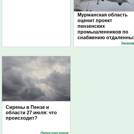
Мурманская область
оценит проект
пензенских
промышленников по
снабжению отдаленны
поселений с помощью
Эконом
дирижаблей
Сирены в Пензе и
области 27 июля: что
происходит?
Проиcшествия