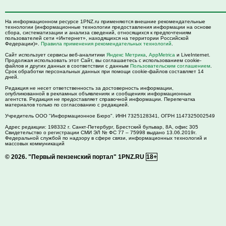
На информационном ресурсе 1PNZ.ru применяются внешние рекомендательные
технологии (информационные технологии предоставления информации на основе
сбора, систематизации и анализа сведений, относящихся к предпочтениям
пользователей сети «Интернет», находящихся на территории Российской
Федерации)».
Правила применения рекомендательных технологий
.
Сайт использует сервисы веб-аналитики
Яндекс Метрика
,
AppMetrica
и LiveInternet.
Продолжая использовать этот Сайт, вы соглашаетесь с использованием cookie-
файлов и других данных в соответствии с данным
Пользовательским соглашением
.
Срок обработки персональных данных при помощи cookie-файлов составляет 14
дней.
Редакция не несет ответственность за достоверность информации,
опубликованной в рекламных объявлениях и сообщениях информационных
агентств. Редакция не предоставляет справочной информации. Перепечатка
материалов только по согласованию с редакцией.
Учредитель ООО "Информационное Бюро". ИНН 7325128341, ОГРН 1147325002549
Адрес редакции:
198332
г. Санкт-Петербург,
Брестский бульвар, 8А, офис 305
Свидетельство о регистрации СМИ ЭЛ № ФС 77 – 75998 выдано 13.06.2019г.
Федеральной службой по надзору в сфере связи, информационных технологий и
массовых коммуникаций
© 2026.
"Первый пензенский портал" 1PNZ.RU
18+