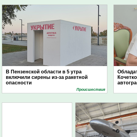
В Пензенской области в 5 утра
Обладат
включили сирены из-за ракетной
Кочетко
опасности
автогр
Проиcшествия