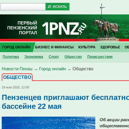
ПЕРВЫЙ
ПЕНЗЕНСКИЙ
ПОРТАЛ
ГОРОД ОНЛАЙН
БИЗНЕС И ФИНАНСЫ
КУЛЬТУРА
ЗДОРОВЬЕ
О
Политика
Экономика
Спорт
Общество
Проиcшествия
Новости Пензы
→
Город онлайн
→
Общество
ОБЩЕСТВО
19 мая 2025, 12:00
Пензенцев приглашают бесплатно
бассейне 22 мая
Об акции рас
общественно