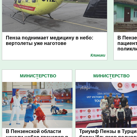
Пенза поднимает медицину в небо:
В Пензе
вертолеты уже наготове
пациен
поликл
Клиники
МИНИСТЕРСТВО
МИНИСТЕРСТВО
ФИЗИЧЕСКОЙ КУЛЬТУРЫ И
ФИЗИЧЕСКОЙ КУЛЬТУРЫ
СПОРТА (496)
СПОРТА (496)
В Пензенской области
Триумф Пензы в Турци