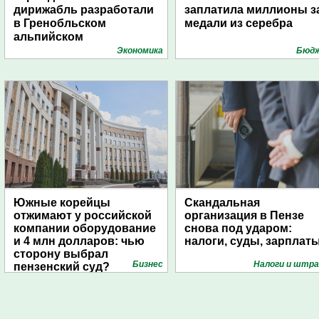
дирижабль разработали
заплатила миллионы з
в Гренобльском
медали из серебра
альпийском
университете
Экономика
Бюд
Южные корейцы
Скандальная
отжимают у российской
организация в Пензе
компании оборудование
снова под ударом:
и 4 млн долларов: чью
налоги, суды, зарплат
сторону выбрал
Бизнес
Налоги и штр
пензенский суд?