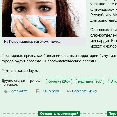
управлением 
фитонадзору, 
Республику Мо
для животных.
Основными си
слюноотделени
миокардит. Ест
На Пензу надвигается вирус ящура
может и челов
При первых признаках болезнии опасные территории будут зак
города будут проведены профилактические беседы.
Фото:samaratoday.ru
Другие статьи
Прочее:
болезнь (165)
медицина (260)
Эпи
по темам:
Распечатать
PDF версия
Переслать другу
Оставить комментарий
Пере