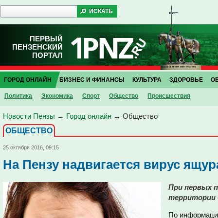
ПЕРВЫЙ
ПЕНЗЕНСКИЙ
ПОРТАЛ
ГОРОД ОНЛАЙН
БИЗНЕС И ФИНАНСЫ
КУЛЬТУРА
ЗДОРОВЬЕ
О
Политика
Экономика
Спорт
Общество
Проиcшествия
Новости Пензы
→
Город онлайн
→
Общество
ОБЩЕСТВО
25 октября 2016, 09:15
На Пензу надвигается вирус ящур
При первых п
территории 
По информаци