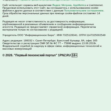
Сайт использует сервисы веб-аналитики
Яндекс Метрика
,
AppMetrica
и LiveInternet.
Продолжая использовать этот Сайт, вы соглашаетесь с использованием cookie-
файлов и других данных в соответствии с данным
Пользовательским соглашением
.
Срок обработки персональных данных при помощи cookie-файлов составляет 14
дней.
Редакция не несет ответственность за достоверность информации,
опубликованной в рекламных объявлениях и сообщениях информационных
агентств. Редакция не предоставляет справочной информации. Перепечатка
материалов только по согласованию с редакцией.
Учредитель ООО "Информационное Бюро". ИНН 7325128341, ОГРН 1147325002549
Адрес редакции:
198332
г. Санкт-Петербург,
Брестский бульвар, 8А, офис 305
Свидетельство о регистрации СМИ ЭЛ № ФС 77 – 75998 выдано 13.06.2019г.
Федеральной службой по надзору в сфере связи, информационных технологий и
массовых коммуникаций
© 2026.
"Первый пензенский портал" 1PNZ.RU
18+