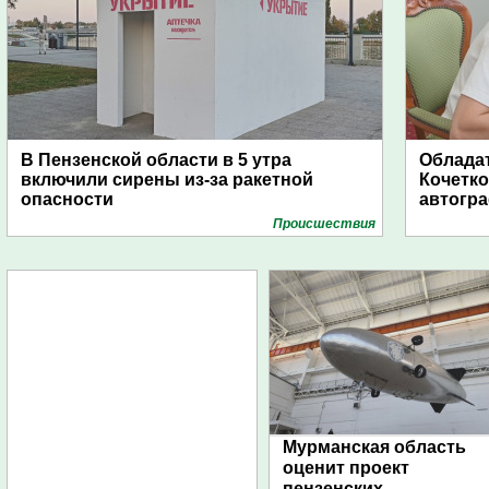
В Пензенской области в 5 утра
Обладат
включили сирены из-за ракетной
Кочетко
опасности
автогр
Проиcшествия
Мурманская область
оценит проект
пензенских