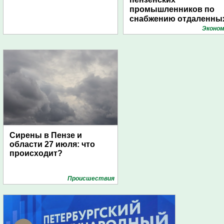
промышленников по
снабжению отдаленны
поселений с помощью
Эконом
дирижаблей
Сирены в Пензе и
области 27 июля: что
происходит?
Проиcшествия