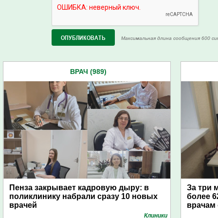
Максимальная длина сообщения 600 си
ВРАЧ (989)
Пенза закрывает кадровую дыру: в
За три 
поликлинику набрали сразу 10 новых
более 6
врачей
врачам
Клиники