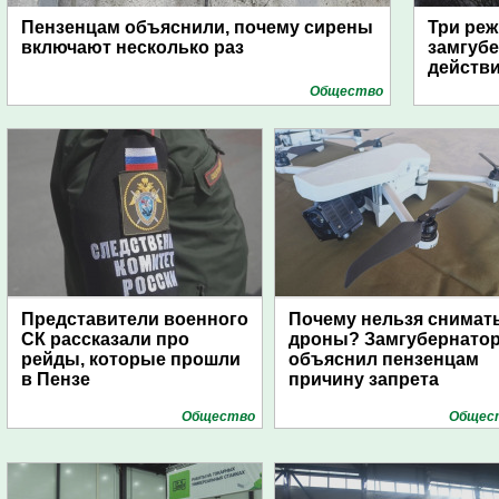
Пензенцам объяснили, почему сирены
Три реж
включают несколько раз
замгубе
действ
Общество
Представители военного
Почему нельзя снимат
СК рассказали про
дроны? Замгубернато
рейды, которые прошли
объяснил пензенцам
в Пензе
причину запрета
Общество
Общес