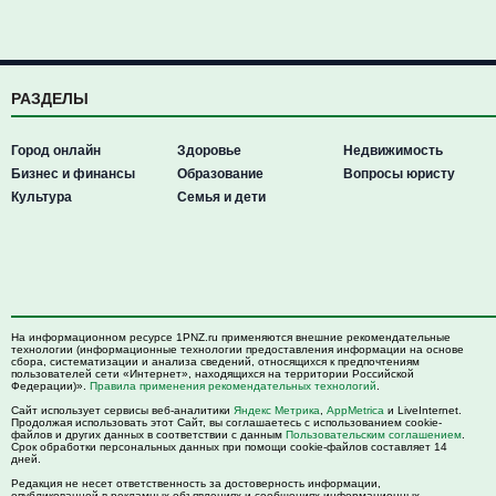
РАЗДЕЛЫ
Город онлайн
Здоровье
Недвижимость
Бизнес и финансы
Образование
Вопросы юристу
Культура
Семья и дети
На информационном ресурсе 1PNZ.ru применяются внешние рекомендательные
технологии (информационные технологии предоставления информации на основе
сбора, систематизации и анализа сведений, относящихся к предпочтениям
пользователей сети «Интернет», находящихся на территории Российской
Федерации)».
Правила применения рекомендательных технологий
.
Сайт использует сервисы веб-аналитики
Яндекс Метрика
,
AppMetrica
и LiveInternet.
Продолжая использовать этот Сайт, вы соглашаетесь с использованием cookie-
файлов и других данных в соответствии с данным
Пользовательским соглашением
.
Срок обработки персональных данных при помощи cookie-файлов составляет 14
дней.
Редакция не несет ответственность за достоверность информации,
опубликованной в рекламных объявлениях и сообщениях информационных