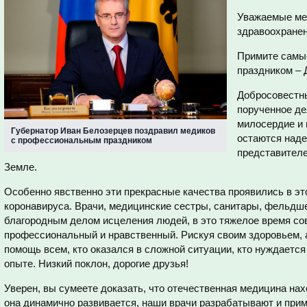
Уважаемые ме
здравоохранен
Примите самы
праздником – 
Добросовестны
порученное де
милосердие и 
Губернатор Иван Белозерцев поздравил медиков
остаются наде
с профессиональным праздником
представителе
Земле.
Особенно явственно эти прекрасные качества проявились в эт
коронавируса. Врачи, медицинские сестры, санитары, фельдше
благородным делом исцеления людей, в это тяжелое время со
профессиональный и нравственный. Рискуя своим здоровьем, а
помощь всем, кто оказался в сложной ситуации, кто нуждается
опыте. Низкий поклон, дорогие друзья!
Уверен, вы сумеете доказать, что отечественная медицина нах
она динамично развивается, наши врачи разрабатывают и при