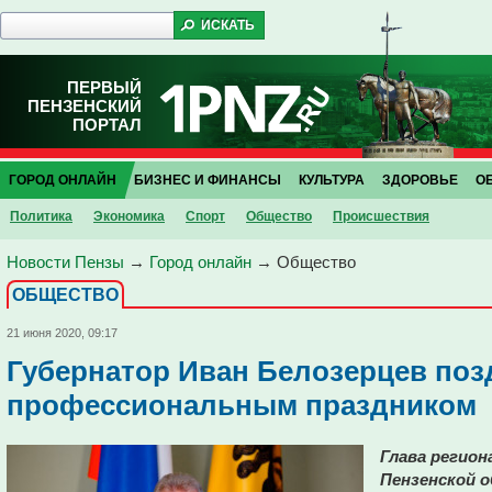
ПЕРВЫЙ
ПЕНЗЕНСКИЙ
ПОРТАЛ
ГОРОД ОНЛАЙН
БИЗНЕС И ФИНАНСЫ
КУЛЬТУРА
ЗДОРОВЬЕ
О
Политика
Экономика
Спорт
Общество
Проиcшествия
Новости Пензы
→
Город онлайн
→
Общество
ОБЩЕСТВО
21 июня 2020, 09:17
Губернатор Иван Белозерцев поз
профессиональным праздником
Глава регион
Пензенской о