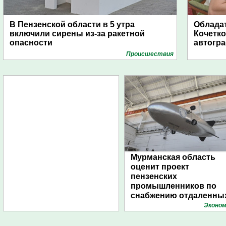
В Пензенской области в 5 утра
Обладат
включили сирены из-за ракетной
Кочетко
опасности
автогр
Проиcшествия
Мурманская область
оценит проект
пензенских
промышленников по
снабжению отдаленны
поселений с помощью
Эконом
дирижаблей