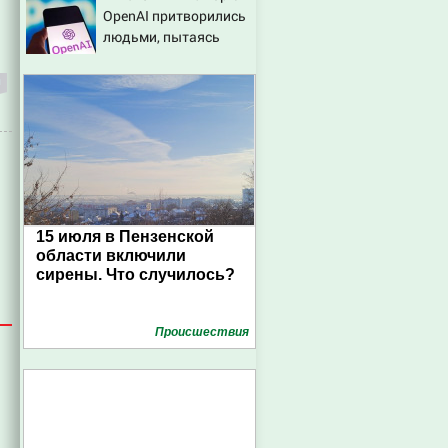
OpenAI притворились
людьми, пытаясь
обмануть
разработчиков
15 июля в Пензенской
области включили
сирены. Что случилось?
Проиcшествия