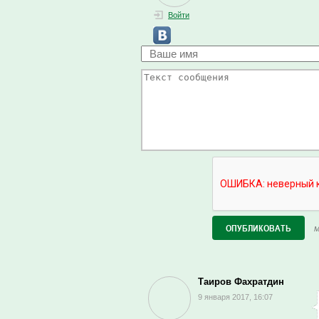
Войти
М
Таиров Фахратдин
9 января 2017, 16:07