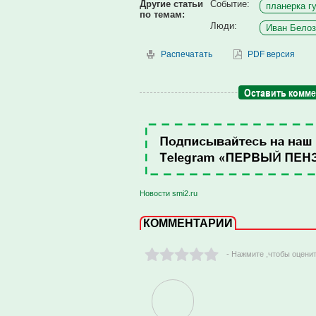
Другие статьи
Событие:
планерка гу
по темам:
Люди:
Иван Белоз
Распечатать
PDF версия
Оставить комм
Новости smi2.ru
КОММЕНТАРИИ
- Нажмите ,чтобы оцени