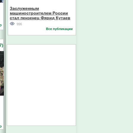
Кореи
Заслуженным
машиностроителем России
стал пензенец Фярид Кутаев
996
о
Все публикации
7)
о