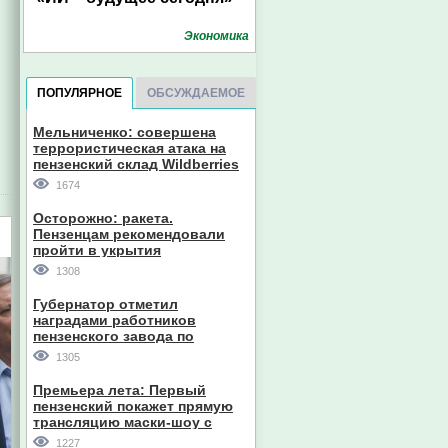
Экономика
ПОПУЛЯРНОЕ
ОБСУЖДАЕМОЕ
Мельниченко: совершена
террористическая атака на
пензенский склад Wildberries
1674
Осторожно: ракета.
Пензенцам рекомендовали
пройти в укрытия
1308
Губернатор отметил
наградами работников
пензенского завода по
производству станков
1305
Премьера лета: Первый
пензенский покажет прямую
трансляцию маски-шоу с
участием компании из Южной
1227