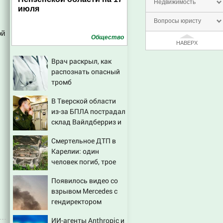
Недвижимость
июля
Вопросы юристу
ой
Общество
НАВЕРХ
Врач раскрыл, как
распознать опасный
тромб
В Тверской области
из-за БПЛА пострадал
склад Вайлдберриз и
постройки в СНТ –
Смертельное ДТП в
Новости Твери и
Карелии: один
городов Тверской
человек погиб, трое
области сегодня -
пострадали (ФОТО)
Afanasy.biz – Тверские
Появилось видео со
новости. Новости
взрывом Mercedes с
гендиректором
«Уралдронзавода» на
ИИ-агенты Anthropic и
Урале