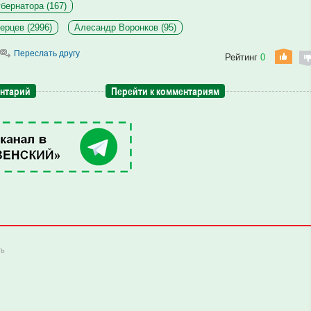
бернатора (167)
ерцев (2996)
Алесандр Воронков (95)
Переслать другу
Рейтинг
0
ентарий
Перейти к комментариям
ть