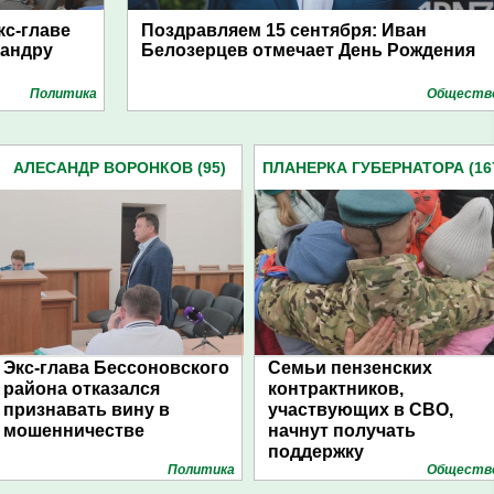
кс-главе
Поздравляем 15 сентября: Иван
сандру
Белозерцев отмечает День Рождения
Политика
Обществ
АЛЕСАНДР ВОРОНКОВ (95)
ПЛАНЕРКА ГУБЕРНАТОРА (16
Экс-глава Бессоновского
Семьи пензенских
района отказался
контрактников,
признавать вину в
участвующих в СВО,
мошенничестве
начнут получать
поддержку
Политика
Обществ