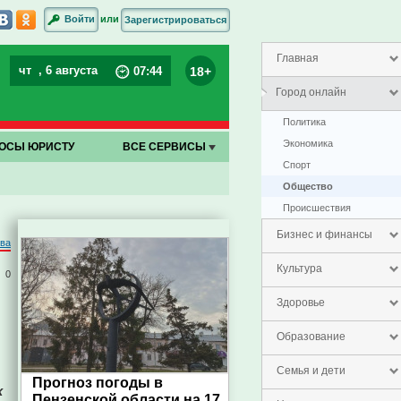
или
Войти
Зарегистрироваться
Главная
чт
, 6 августа
18+
07
:
44
Город онлайн
Политика
Экономика
ОСЫ ЮРИСТУ
ВСЕ СЕРВИСЫ
Спорт
Общество
Проиcшествия
Бизнес и финансы
ва
Культура
0
Здоровье
Образование
Семья и дети
Прогноз погоды в
х
Пензенской области на 17