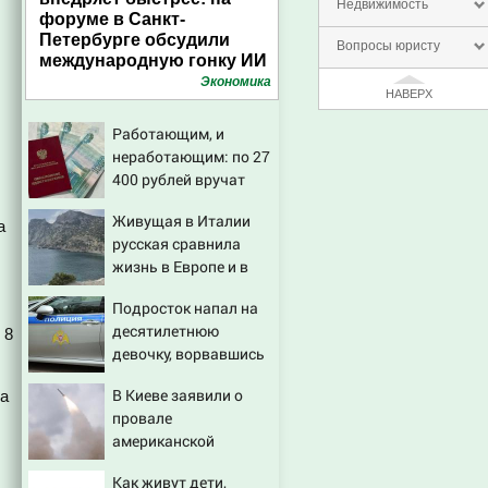
Недвижимость
форуме в Санкт-
Петербурге обсудили
Вопросы юристу
международную гонку ИИ
Экономика
НАВЕРХ
Работающим, и
неработающим: по 27
400 рублей вручат
пенсионерам в
Живущая в Италии
сентябре -
а
русская сравнила
PrimaMedia.ru
жизнь в Европе и в
Крыму
Подросток напал на
десятилетнюю
 8
девочку, ворвавшись
в квартиру
В Киеве заявили о
та
провале
американской
операции «Убей
Как живут дети,
лучника» против