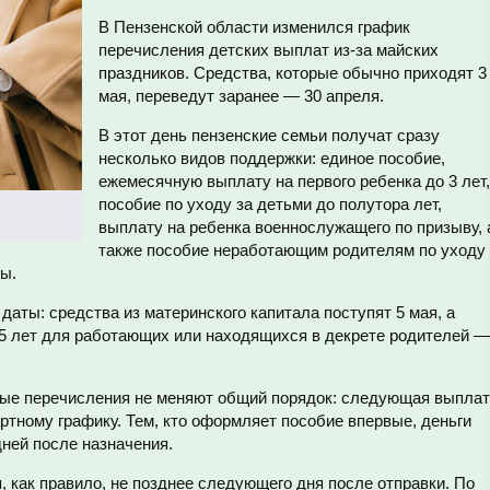
В Пензенской области изменился график
перечисления детских выплат из-за майских
праздников. Средства, которые обычно приходят 3
мая, переведут заранее — 30 апреля.
В этот день пензенские семьи получат сразу
несколько видов поддержки: единое пособие,
ежемесячную выплату на первого ребенка до 3 лет,
пособие по уходу за детьми до полутора лет,
выплату на ребенка военнослужащего по призыву, 
также пособие неработающим родителям по уходу
ры.
аты: средства из материнского капитала поступят 5 мая, а
,5 лет для работающих или находящихся в декрете родителей —
ные перечисления не меняют общий порядок: следующая выпла
артному графику. Тем, кто оформляет пособие впервые, деньги
дней после назначения.
 как правило, не позднее следующего дня после отправки. По