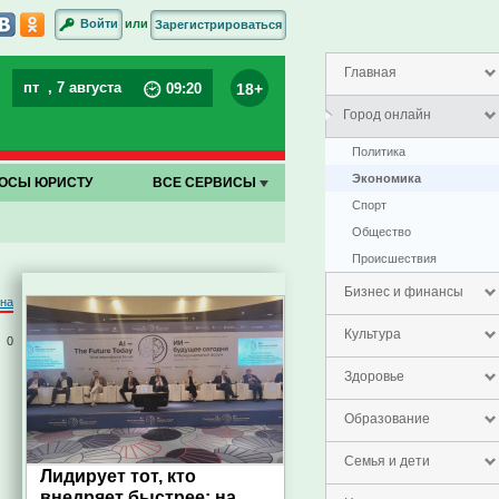
или
Войти
Зарегистрироваться
Главная
пт
, 7 августа
18+
09
:
20
Город онлайн
Политика
Экономика
ОСЫ ЮРИСТУ
ВСЕ СЕРВИСЫ
Спорт
Общество
Проиcшествия
Бизнес и финансы
на
Культура
0
Здоровье
Образование
Семья и дети
Лидирует тот, кто
внедряет быстрее: на