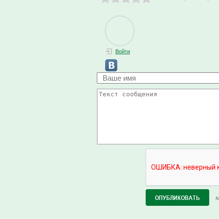
Войти
М