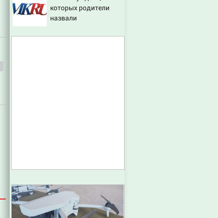
которых родители
России
назвали
диковинными
именами?