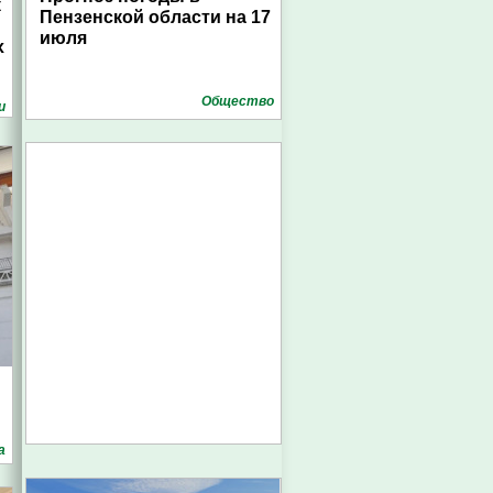
к
Пензенской области на 17
июля
х
Общество
и
а