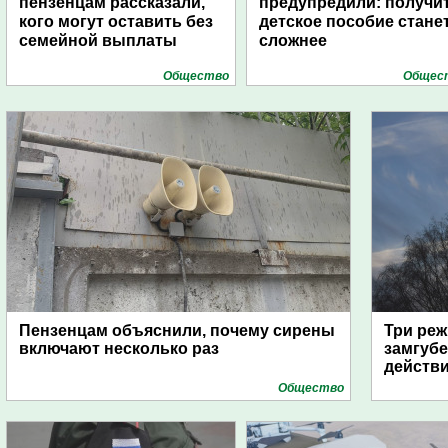
пензенцам рассказали,
предупредили: получи
кого могут оставить без
детское пособие стане
семейной выплаты
сложнее
Общество
Общес
Пензенцам объяснили, почему сирены
Три реж
включают несколько раз
замгубе
действ
Общество