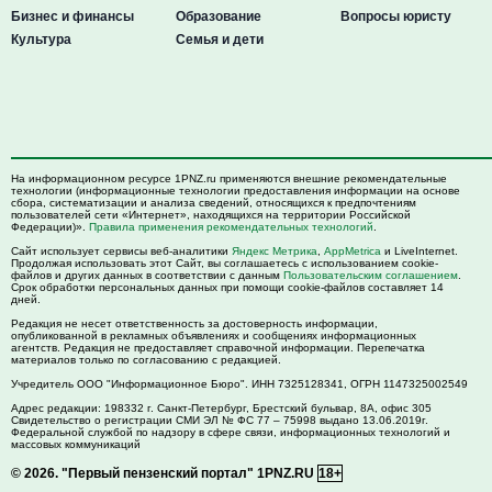
Бизнес и финансы
Образование
Вопросы юристу
Культура
Семья и дети
На информационном ресурсе 1PNZ.ru применяются внешние рекомендательные
технологии (информационные технологии предоставления информации на основе
сбора, систематизации и анализа сведений, относящихся к предпочтениям
пользователей сети «Интернет», находящихся на территории Российской
Федерации)».
Правила применения рекомендательных технологий
.
Сайт использует сервисы веб-аналитики
Яндекс Метрика
,
AppMetrica
и LiveInternet.
Продолжая использовать этот Сайт, вы соглашаетесь с использованием cookie-
файлов и других данных в соответствии с данным
Пользовательским соглашением
.
Срок обработки персональных данных при помощи cookie-файлов составляет 14
дней.
Редакция не несет ответственность за достоверность информации,
опубликованной в рекламных объявлениях и сообщениях информационных
агентств. Редакция не предоставляет справочной информации. Перепечатка
материалов только по согласованию с редакцией.
Учредитель ООО "Информационное Бюро". ИНН 7325128341, ОГРН 1147325002549
Адрес редакции:
198332
г. Санкт-Петербург,
Брестский бульвар, 8А, офис 305
Свидетельство о регистрации СМИ ЭЛ № ФС 77 – 75998 выдано 13.06.2019г.
Федеральной службой по надзору в сфере связи, информационных технологий и
массовых коммуникаций
© 2026.
"Первый пензенский портал" 1PNZ.RU
18+