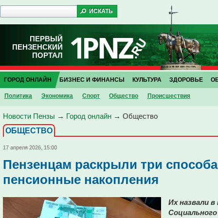
ПЕРВЫЙ
ПЕНЗЕНСКИЙ
ПОРТАЛ
ГОРОД ОНЛАЙН
БИЗНЕС И ФИНАНСЫ
КУЛЬТУРА
ЗДОРОВЬЕ
О
Политика
Экономика
Спорт
Общество
Проиcшествия
Новости Пензы
→
Город онлайн
→
Общество
ОБЩЕСТВО
17 апреля 2026, 15:00
Пензенцам раскрыли три способа
пенсионные накопления
Их назвали в
Социального 