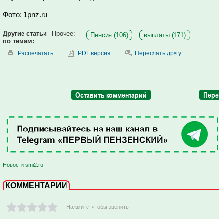
Фото: 1pnz.ru
Другие статьи
Прочее:
Пенсия (106)
выплаты (171)
по темам:
Распечатать
PDF версия
Переслать другу
Оставить комментарий
Пере
Новости smi2.ru
КОММЕНТАРИИ
- Нажмите ,чтобы оценить