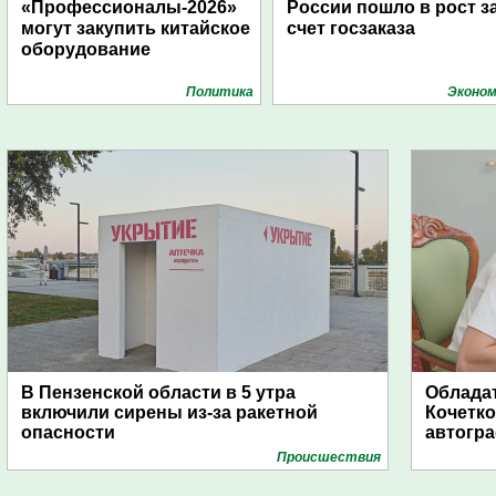
«Профессионалы-2026»
России пошло в рост з
могут закупить китайское
счет госзаказа
оборудование
Политика
Эконом
В Пензенской области в 5 утра
Обладат
включили сирены из-за ракетной
Кочетко
опасности
автогр
Проиcшествия