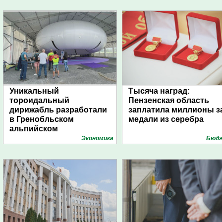
Уникальный
Тысяча наград:
тороидальный
Пензенская область
дирижабль разработали
заплатила миллионы з
в Гренобльском
медали из серебра
альпийском
университете
Экономика
Бюд