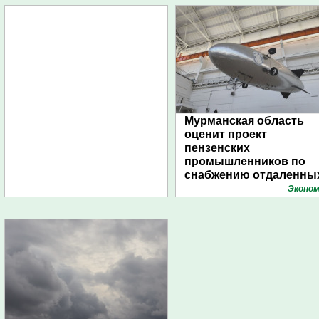
Мурманская область
оценит проект
пензенских
промышленников по
снабжению отдаленны
поселений с помощью
Эконом
дирижаблей