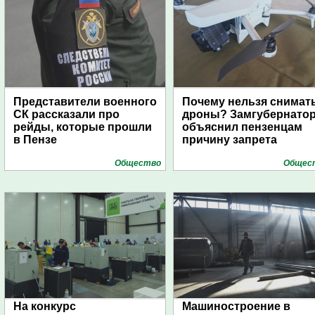
Представители военного
Почему нельзя снимат
СК рассказали про
дроны? Замгубернато
рейды, которые прошли
объяснил пензенцам
в Пензе
причину запрета
Общество
Общес
На конкурс
Машиностроение в