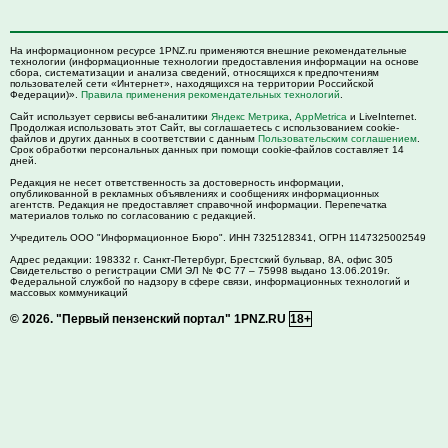
На информационном ресурсе 1PNZ.ru применяются внешние рекомендательные
технологии (информационные технологии предоставления информации на основе
сбора, систематизации и анализа сведений, относящихся к предпочтениям
пользователей сети «Интернет», находящихся на территории Российской
Федерации)».
Правила применения рекомендательных технологий
.
Сайт использует сервисы веб-аналитики
Яндекс Метрика
,
AppMetrica
и LiveInternet.
Продолжая использовать этот Сайт, вы соглашаетесь с использованием cookie-
файлов и других данных в соответствии с данным
Пользовательским соглашением
.
Срок обработки персональных данных при помощи cookie-файлов составляет 14
дней.
Редакция не несет ответственность за достоверность информации,
опубликованной в рекламных объявлениях и сообщениях информационных
агентств. Редакция не предоставляет справочной информации. Перепечатка
материалов только по согласованию с редакцией.
Учредитель ООО "Информационное Бюро". ИНН 7325128341, ОГРН 1147325002549
Адрес редакции:
198332
г. Санкт-Петербург,
Брестский бульвар, 8А, офис 305
Свидетельство о регистрации СМИ ЭЛ № ФС 77 – 75998 выдано 13.06.2019г.
Федеральной службой по надзору в сфере связи, информационных технологий и
массовых коммуникаций
© 2026.
"Первый пензенский портал" 1PNZ.RU
18+