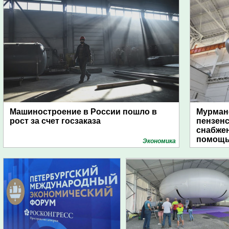
Машиностроение в России пошло в
Мурманс
рост за счет госзаказа
пензен
снабже
помощь
Экономика