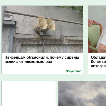
Пензенцам объяснили, почему сирены
Обладат
включают несколько раз
Кочетко
автогр
Общество