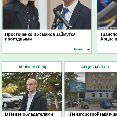
Просточенко и Усманов займутся
Транспо
проездными
Арцис 
Политика
АРЦИС МУП (8)
АРЦИС МУП (8)
В Пензе обладателями
«Пензгорстройзаказчи