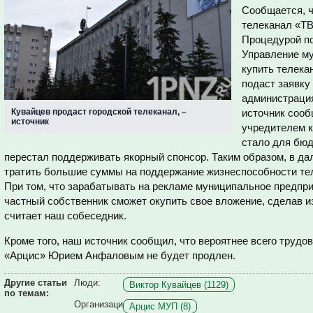
Сообщается, ч
телеканал «ТВ
Процедурой по
Управление м
купить телека
подаст заявку
администраци
Кувайцев продаст городской телеканал, –
источник сооб
источник
учредителем к
стало для бюд
перестал поддерживать якорный спонсор. Таким образом, в да
тратить большие суммы на поддержание жизнеспособности тел
При том, что зарабатывать на рекламе муниципальное предприя
частный собственник сможет окупить свое вложение, сделав 
считает наш собеседник.
Кроме того, наш источник сообщил, что вероятнее всего труд
«Арцис» Юрием Анфаловым не будет продлен.
Другие статьи
Люди:
Виктор Кувайцев (1129)
по темам:
Организаци
Арцис МУП (8)