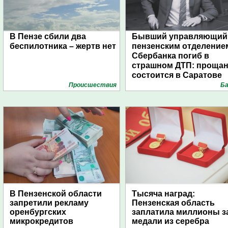
В Пензе сбили два
Бывший управляющий
беспилотника – жертв нет
пензенским отделение
Сбербанка погиб в
страшном ДТП: проща
состоится в Саратове
Проиcшествия
Ба
В Пензенской области
Тысяча наград:
запретили рекламу
Пензенская область
оренбургских
заплатила миллионы з
микрокредитов
медали из серебра