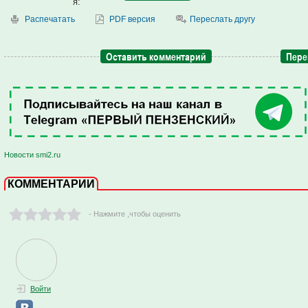
я:
Распечатать
PDF версия
Переслать другу
Оставить комментарий
Пере
Новости smi2.ru
КОММЕНТАРИИ
- Нажмите ,чтобы оценить
Войти