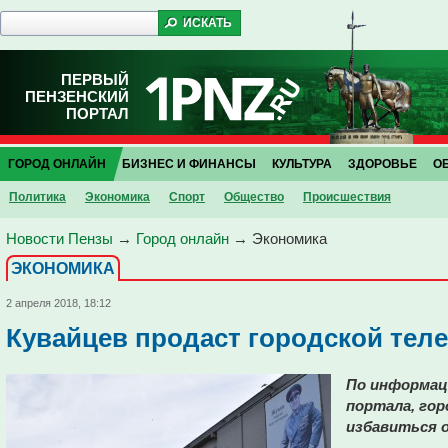
ПЕРВЫЙ
ПЕНЗЕНСКИЙ
ПОРТАЛ
ГОРОД ОНЛАЙН
БИЗНЕС И ФИНАНСЫ
КУЛЬТУРА
ЗДОРОВЬЕ
О
Политика
Экономика
Спорт
Общество
Проиcшествия
Новости Пензы
→
Город онлайн
→
Экономика
ЭКОНОМИКА
2 апреля 2018, 18:12
Кувайцев продаст городской теле
По информац
портала, го
избавиться о