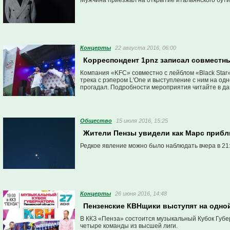
Мужчина приезжал на открытие итальянского бутик
Концерты
22 августа 2016, 06:00
Корреспондент 1pnz записал совместный
Компания «KFC» совместно с лейблом «Black Star» 
трека с рэпером L'One и выступление с ним на од
прогадал. Подробности мероприятия читайте в д
Общество
15 июля 2016, 15:25
Жители Пензы увидели как Марс прибл
Редкое явление можно было наблюдать вчера в 21:
Концерты
26 июня 2016, 14:48
Пензенские КВНщики выступят на одно
В ККЗ «Пенза» состоится музыкальный Кубок Губер
четыре команды из высшей лиги.