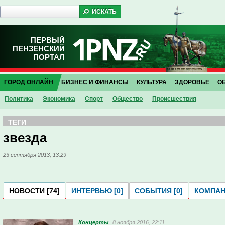
ПЕРВЫЙ
ПЕНЗЕНСКИЙ
ПОРТАЛ
ГОРОД ОНЛАЙН
БИЗНЕС И ФИНАНСЫ
КУЛЬТУРА
ЗДОРОВЬЕ
О
Политика
Экономика
Спорт
Общество
Проиcшествия
ТЕГИ
звезда
23 сентября 2013, 13:29
НОВОСТИ [74]
ИНТЕРВЬЮ [0]
СОБЫТИЯ [0]
КОМПАНИ
Концерты
8 ноября 2016, 22:11