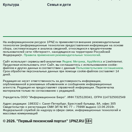
Культура
Семья и дети
На информационном ресурсе 1PNZ.ru применяются внешние рекомендательные
технологии (информационные технологии предоставления информации на основе
сбора, систематизации и анализа сведений, относящихся к предпочтениям
пользователей сети «Интернет», находящихся на территории Российской
Федерации)».
Правила применения рекомендательных технологий
.
Сайт использует сервисы веб-аналитики
Яндекс Метрика
,
AppMetrica
и LiveInternet.
Продолжая использовать этот Сайт, вы соглашаетесь с использованием cookie-
файлов и других данных в соответствии с данным
Пользовательским соглашением
.
Срок обработки персональных данных при помощи cookie-файлов составляет 14
дней.
Редакция не несет ответственность за достоверность информации,
опубликованной в рекламных объявлениях и сообщениях информационных
агентств. Редакция не предоставляет справочной информации. Перепечатка
материалов только по согласованию с редакцией.
Учредитель ООО "Информационное Бюро". ИНН 7325128341, ОГРН 1147325002549
Адрес редакции:
198332
г. Санкт-Петербург,
Брестский бульвар, 8А, офис 305
Свидетельство о регистрации СМИ ЭЛ № ФС 77 – 75998 выдано 13.06.2019г.
Федеральной службой по надзору в сфере связи, информационных технологий и
массовых коммуникаций
© 2026.
"Первый пензенский портал" 1PNZ.RU
18+