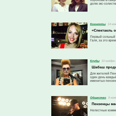
Короновать самую
долю экс-солистк
Концерты
14 ноя
«Спектакль 
Первый сольный к
Галя, за это вре
Клубы
10 ноября 
Шабаш продо
Для жителей Пенз
один день каждый
именитых пензенц
Общество
9 ноя
Пензенцы ма
Нелестные коммен