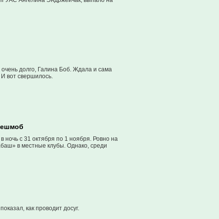
ь ПГУАС Ангелина Эндржейчак, выпало на
очень долго, Галина Боб. Ждала и сама
 И вот свершилось.
лешмоб
 ночь с 31 октября по 1 ноября. Ровно на
абаш» в местные клубы. Однако, среди
оказал, как проводит досуг.