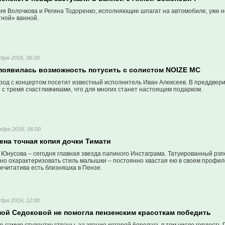
я Волочкова и Регина Тодоренко, исполняющие шпагат на автомобиле, уже не 
тной» ванной.
бря 2016, 06:00
 появилась возможность потусить с солистом NOIZE MC
род с концертом посетит известный исполнитель Иван Алексеев. В преддвери
 с тремя счастливчиками, что для многих станет настоящим подарком.
ября 2016, 06:00
ена точная копия дочки Тимати
Юнусова – сегодня главная звезда папиного Инстаграма. Татуированный рэпе
жно охарактеризовать стиль малышки – постоянно хвастая ею в своем профил
ечитатива есть близняшка в Пензе.
бря 2016, 12:00
ной Седоковой не помогла пензенским красоткам победить