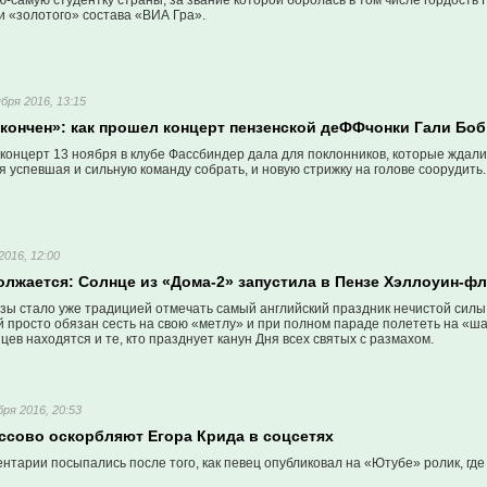
-самую студентку страны, за звание которой боролась в том числе гордост
и «золотого» состава «ВИА Гра».
бря 2016, 13:15
окончен»: как прошел концерт пензенской деФФчонки Гали Боб
онцерт 13 ноября в клубе Фассбиндер дала для поклонников, которые ждали 
мя успевшая и сильную команду собрать, и новую стрижку на голове соорудить.
2016, 12:00
лжается: Солнце из «Дома-2» запустила в Пензе Хэллоуин-ф
ы стало уже традицией отмечать самый английский праздник нечистой силы в
 просто обязан сесть на свою «метлу» и при полном параде полететь на «ш
ев находятся и те, кто празднует канун Дня всех святых с размахом.
бря 2016, 20:53
ссово оскорбляют Егора Крида в соцсетях
тарии посыпались после того, как певец опубликовал на «Ютубе» ролик, где п