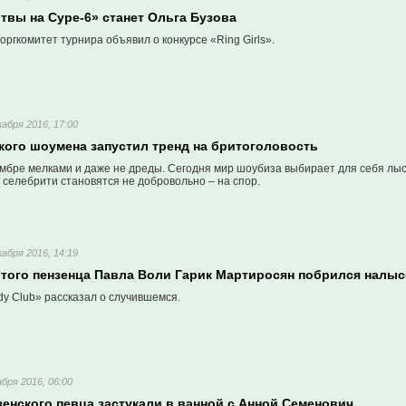
твы на Суре-6» станет Ольга Бузова
оргкомитет турнира объявил о конкурсе «Ring Girls».
кабря 2016, 17:00
кого шоумена запустил тренд на бритоголовость
амбре мелками и даже не дреды. Сегодня мир шоубиза выбирает для себя лы
селебрити становятся не добровольно – на спор.
кабря 2016, 14:19
итого пензенца Павла Воли Гарик Мартиросян побрился налыс
y Club» рассказал о случившемся.
абря 2016, 06:00
енского певца застукали в ванной с Анной Семенович