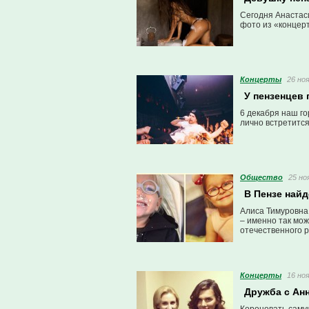
Сегодня Анастаси
фото из «концер
Концерты
26 ноя
У пензенцев
6 декабря наш го
лично встретится
Общество
25 но
В Пензе найд
Алиса Тимуровна 
– именно так мо
отечественного р
Концерты
16 ноя
Дружба с Ан