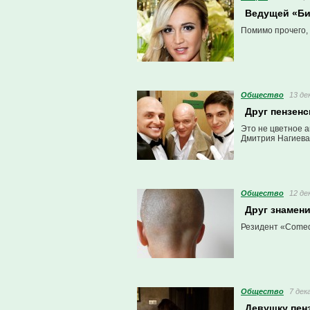
Ведущей «Би
Помимо прочего, 
Общество
13 де
Друг пензенс
Это не цветное 
Дмитрия Нагиева 
Общество
12 де
Друг знамен
Резидент «Comed
Общество
7 дек
Девушку пенз