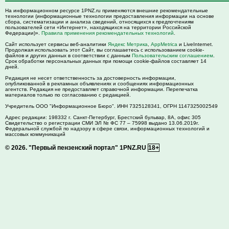
На информационном ресурсе 1PNZ.ru применяются внешние рекомендательные
технологии (информационные технологии предоставления информации на основе
сбора, систематизации и анализа сведений, относящихся к предпочтениям
пользователей сети «Интернет», находящихся на территории Российской
Федерации)».
Правила применения рекомендательных технологий
.
Сайт использует сервисы веб-аналитики
Яндекс Метрика
,
AppMetrica
и LiveInternet.
Продолжая использовать этот Сайт, вы соглашаетесь с использованием cookie-
файлов и других данных в соответствии с данным
Пользовательским соглашением
.
Срок обработки персональных данных при помощи cookie-файлов составляет 14
дней.
Редакция не несет ответственность за достоверность информации,
опубликованной в рекламных объявлениях и сообщениях информационных
агентств. Редакция не предоставляет справочной информации. Перепечатка
материалов только по согласованию с редакцией.
Учредитель ООО "Информационное Бюро". ИНН 7325128341, ОГРН 1147325002549
Адрес редакции:
198332
г. Санкт-Петербург,
Брестский бульвар, 8А, офис 305
Свидетельство о регистрации СМИ ЭЛ № ФС 77 – 75998 выдано 13.06.2019г.
Федеральной службой по надзору в сфере связи, информационных технологий и
массовых коммуникаций
© 2026.
"Первый пензенский портал" 1PNZ.RU
18+