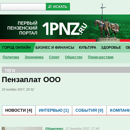
ПЕРВЫЙ
ПЕНЗЕНСКИЙ
ПОРТАЛ
ГОРОД ОНЛАЙН
БИЗНЕС И ФИНАНСЫ
КУЛЬТУРА
ЗДОРОВЬЕ
О
Политика
Экономика
Спорт
Общество
Проиcшествия
ТЕГИ
Пензаплат ООО
23 ноября 2017, 20:32
НОВОСТИ [4]
ИНТЕРВЬЮ [1]
СОБЫТИЯ [0]
КОМПАНИ
Общество
27 декабря 2017, 17:40