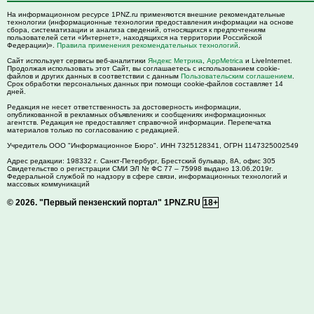
На информационном ресурсе 1PNZ.ru применяются внешние рекомендательные
технологии (информационные технологии предоставления информации на основе
сбора, систематизации и анализа сведений, относящихся к предпочтениям
пользователей сети «Интернет», находящихся на территории Российской
Федерации)».
Правила применения рекомендательных технологий
.
Сайт использует сервисы веб-аналитики
Яндекс Метрика
,
AppMetrica
и LiveInternet.
Продолжая использовать этот Сайт, вы соглашаетесь с использованием cookie-
файлов и других данных в соответствии с данным
Пользовательским соглашением
.
Срок обработки персональных данных при помощи cookie-файлов составляет 14
дней.
Редакция не несет ответственность за достоверность информации,
опубликованной в рекламных объявлениях и сообщениях информационных
агентств. Редакция не предоставляет справочной информации. Перепечатка
материалов только по согласованию с редакцией.
Учредитель ООО "Информационное Бюро". ИНН 7325128341, ОГРН 1147325002549
Адрес редакции:
198332
г. Санкт-Петербург,
Брестский бульвар, 8А, офис 305
Свидетельство о регистрации СМИ ЭЛ № ФС 77 – 75998 выдано 13.06.2019г.
Федеральной службой по надзору в сфере связи, информационных технологий и
массовых коммуникаций
© 2026.
"Первый пензенский портал" 1PNZ.RU
18+