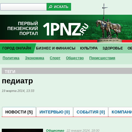
ПЕРВЫЙ
ПЕНЗЕНСКИЙ
ПОРТАЛ
ГОРОД ОНЛАЙН
БИЗНЕС И ФИНАНСЫ
КУЛЬТУРА
ЗДОРОВЬЕ
О
Политика
Экономика
Спорт
Общество
Проиcшествия
ТЕГИ
педиатр
19 марта 2014, 13:33
НОВОСТИ [5]
ИНТЕРВЬЮ [0]
СОБЫТИЯ [0]
КОМПАНИ
Общество
22 января 2024, 18:00