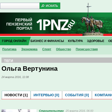
ПЕРВЫЙ
ПЕНЗЕНСКИЙ
ПОРТАЛ
ГОРОД ОНЛАЙН
БИЗНЕС И ФИНАНСЫ
КУЛЬТУРА
ЗДОРОВЬЕ
О
Политика
Экономика
Спорт
Общество
Проиcшествия
ТЕГИ
Ольга Вертунина
24 марта 2016, 11:08
НОВОСТИ [1]
ИНТЕРВЬЮ [0]
СОБЫТИЯ [0]
КОМПАНИ
Строительство
25 марта 2016, 06:00