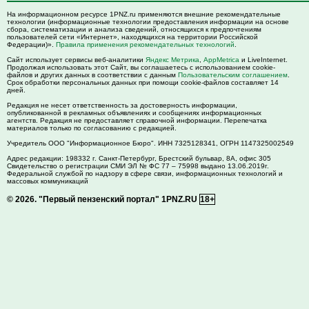
На информационном ресурсе 1PNZ.ru применяются внешние рекомендательные
технологии (информационные технологии предоставления информации на основе
сбора, систематизации и анализа сведений, относящихся к предпочтениям
пользователей сети «Интернет», находящихся на территории Российской
Федерации)».
Правила применения рекомендательных технологий
.
Сайт использует сервисы веб-аналитики
Яндекс Метрика
,
AppMetrica
и LiveInternet.
Продолжая использовать этот Сайт, вы соглашаетесь с использованием cookie-
файлов и других данных в соответствии с данным
Пользовательским соглашением
.
Срок обработки персональных данных при помощи cookie-файлов составляет 14
дней.
Редакция не несет ответственность за достоверность информации,
опубликованной в рекламных объявлениях и сообщениях информационных
агентств. Редакция не предоставляет справочной информации. Перепечатка
материалов только по согласованию с редакцией.
Учредитель ООО "Информационное Бюро". ИНН 7325128341, ОГРН 1147325002549
Адрес редакции:
198332
г. Санкт-Петербург,
Брестский бульвар, 8А, офис 305
Свидетельство о регистрации СМИ ЭЛ № ФС 77 – 75998 выдано 13.06.2019г.
Федеральной службой по надзору в сфере связи, информационных технологий и
массовых коммуникаций
© 2026.
"Первый пензенский портал" 1PNZ.RU
18+