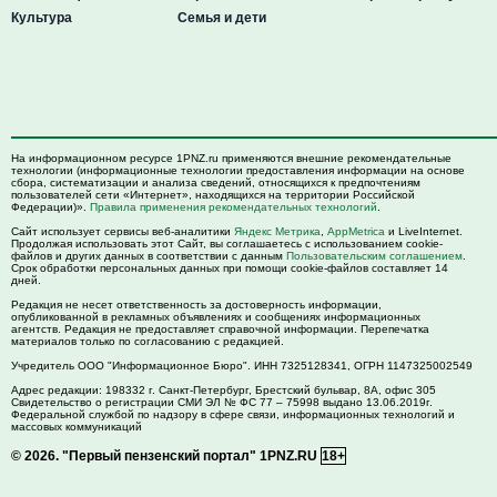
Культура
Семья и дети
На информационном ресурсе 1PNZ.ru применяются внешние рекомендательные
технологии (информационные технологии предоставления информации на основе
сбора, систематизации и анализа сведений, относящихся к предпочтениям
пользователей сети «Интернет», находящихся на территории Российской
Федерации)».
Правила применения рекомендательных технологий
.
Сайт использует сервисы веб-аналитики
Яндекс Метрика
,
AppMetrica
и LiveInternet.
Продолжая использовать этот Сайт, вы соглашаетесь с использованием cookie-
файлов и других данных в соответствии с данным
Пользовательским соглашением
.
Срок обработки персональных данных при помощи cookie-файлов составляет 14
дней.
Редакция не несет ответственность за достоверность информации,
опубликованной в рекламных объявлениях и сообщениях информационных
агентств. Редакция не предоставляет справочной информации. Перепечатка
материалов только по согласованию с редакцией.
Учредитель ООО "Информационное Бюро". ИНН 7325128341, ОГРН 1147325002549
Адрес редакции:
198332
г. Санкт-Петербург,
Брестский бульвар, 8А, офис 305
Свидетельство о регистрации СМИ ЭЛ № ФС 77 – 75998 выдано 13.06.2019г.
Федеральной службой по надзору в сфере связи, информационных технологий и
массовых коммуникаций
© 2026.
"Первый пензенский портал" 1PNZ.RU
18+