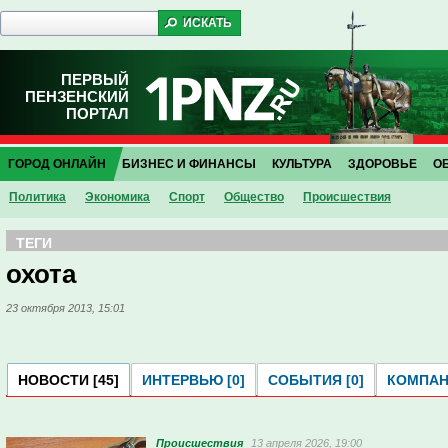
ПЕРВЫЙ
ПЕНЗЕНСКИЙ
ПОРТАЛ
ГОРОД ОНЛАЙН
БИЗНЕС И ФИНАНСЫ
КУЛЬТУРА
ЗДОРОВЬЕ
О
Политика
Экономика
Спорт
Общество
Проиcшествия
ТЕГИ
охота
23 октября 2013, 15:01
НОВОСТИ [45]
ИНТЕРВЬЮ [0]
СОБЫТИЯ [0]
КОМПАНИ
Проиcшествия
13 апреля 2026, 19:00