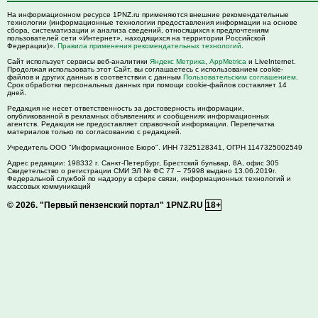
На информационном ресурсе 1PNZ.ru применяются внешние рекомендательные
технологии (информационные технологии предоставления информации на основе
сбора, систематизации и анализа сведений, относящихся к предпочтениям
пользователей сети «Интернет», находящихся на территории Российской
Федерации)».
Правила применения рекомендательных технологий
.
Сайт использует сервисы веб-аналитики
Яндекс Метрика
,
AppMetrica
и LiveInternet.
Продолжая использовать этот Сайт, вы соглашаетесь с использованием cookie-
файлов и других данных в соответствии с данным
Пользовательским соглашением
.
Срок обработки персональных данных при помощи cookie-файлов составляет 14
дней.
Редакция не несет ответственность за достоверность информации,
опубликованной в рекламных объявлениях и сообщениях информационных
агентств. Редакция не предоставляет справочной информации. Перепечатка
материалов только по согласованию с редакцией.
Учредитель ООО "Информационное Бюро". ИНН 7325128341, ОГРН 1147325002549
Адрес редакции:
198332
г. Санкт-Петербург,
Брестский бульвар, 8А, офис 305
Свидетельство о регистрации СМИ ЭЛ № ФС 77 – 75998 выдано 13.06.2019г.
Федеральной службой по надзору в сфере связи, информационных технологий и
массовых коммуникаций
© 2026.
"Первый пензенский портал" 1PNZ.RU
18+