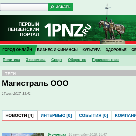
ПЕРВЫЙ
ПЕНЗЕНСКИЙ
ПОРТАЛ
ГОРОД ОНЛАЙН
БИЗНЕС И ФИНАНСЫ
КУЛЬТУРА
ЗДОРОВЬЕ
О
Политика
Экономика
Спорт
Общество
Проиcшествия
ТЕГИ
Магистраль ООО
17 мая 2017, 13:41
НОВОСТИ [4]
ИНТЕРВЬЮ [0]
СОБЫТИЯ [0]
КОМПАНИ
Экономика
14 сентября 2018, 14:47