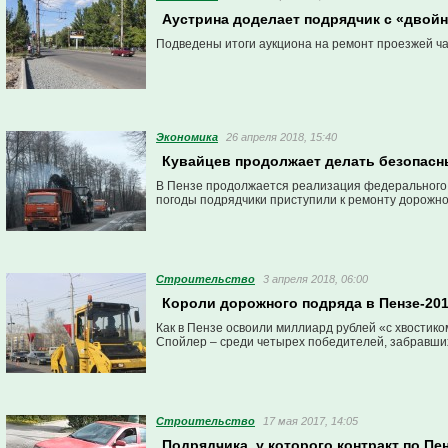
Аустрина доделает подрядчик с «двой
Подведены итоги аукциона на ремонт проезжей ча
Экономика
26 апреля 2018, 15:40
Кувайцев продолжает делать безопасн
В Пензе продолжается реализация федерального 
погоды подрядчики приступили к ремонту дорожно
Строительство
3 апреля 2018, 06:00
Короли дорожного подряда в Пензе-201
Как в Пензе освоили миллиард рублей «с хвостико
Спойлер – среди четырех победителей, забравши
Строительство
17 мая 2017, 14:05
Подрядчика, у которого контракт по Пе