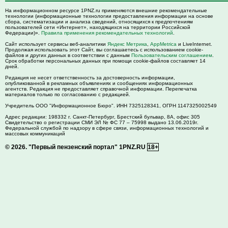
На информационном ресурсе 1PNZ.ru применяются внешние рекомендательные
технологии (информационные технологии предоставления информации на основе
сбора, систематизации и анализа сведений, относящихся к предпочтениям
пользователей сети «Интернет», находящихся на территории Российской
Федерации)».
Правила применения рекомендательных технологий
.
Сайт использует сервисы веб-аналитики
Яндекс Метрика
,
AppMetrica
и LiveInternet.
Продолжая использовать этот Сайт, вы соглашаетесь с использованием cookie-
файлов и других данных в соответствии с данным
Пользовательским соглашением
.
Срок обработки персональных данных при помощи cookie-файлов составляет 14
дней.
Редакция не несет ответственность за достоверность информации,
опубликованной в рекламных объявлениях и сообщениях информационных
агентств. Редакция не предоставляет справочной информации. Перепечатка
материалов только по согласованию с редакцией.
Учредитель ООО "Информационное Бюро". ИНН 7325128341, ОГРН 1147325002549
Адрес редакции:
198332
г. Санкт-Петербург,
Брестский бульвар, 8А, офис 305
Свидетельство о регистрации СМИ ЭЛ № ФС 77 – 75998 выдано 13.06.2019г.
Федеральной службой по надзору в сфере связи, информационных технологий и
массовых коммуникаций
© 2026.
"Первый пензенский портал" 1PNZ.RU
18+