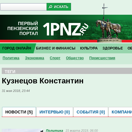
ПЕРВЫЙ
ПЕНЗЕНСКИЙ
ПОРТАЛ
ГОРОД ОНЛАЙН
БИЗНЕС И ФИНАНСЫ
КУЛЬТУРА
ЗДОРОВЬЕ
О
Политика
Экономика
Спорт
Общество
Проиcшествия
ТЕГИ
Кузнецов Константин
31 мая 2018, 23:44
НОВОСТИ [5]
ИНТЕРВЬЮ [0]
СОБЫТИЯ [0]
КОМПАНИ
Политика
15 марта 2019, 06:00