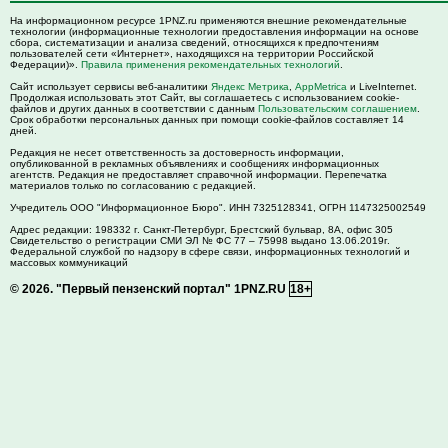
На информационном ресурсе 1PNZ.ru применяются внешние рекомендательные
технологии (информационные технологии предоставления информации на основе
сбора, систематизации и анализа сведений, относящихся к предпочтениям
пользователей сети «Интернет», находящихся на территории Российской
Федерации)».
Правила применения рекомендательных технологий
.
Сайт использует сервисы веб-аналитики
Яндекс Метрика
,
AppMetrica
и LiveInternet.
Продолжая использовать этот Сайт, вы соглашаетесь с использованием cookie-
файлов и других данных в соответствии с данным
Пользовательским соглашением
.
Срок обработки персональных данных при помощи cookie-файлов составляет 14
дней.
Редакция не несет ответственность за достоверность информации,
опубликованной в рекламных объявлениях и сообщениях информационных
агентств. Редакция не предоставляет справочной информации. Перепечатка
материалов только по согласованию с редакцией.
Учредитель ООО "Информационное Бюро". ИНН 7325128341, ОГРН 1147325002549
Адрес редакции:
198332
г. Санкт-Петербург,
Брестский бульвар, 8А, офис 305
Свидетельство о регистрации СМИ ЭЛ № ФС 77 – 75998 выдано 13.06.2019г.
Федеральной службой по надзору в сфере связи, информационных технологий и
массовых коммуникаций
© 2026.
"Первый пензенский портал" 1PNZ.RU
18+