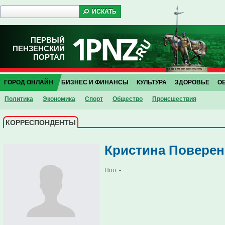
ПЕРВЫЙ
ПЕНЗЕНСКИЙ
ПОРТАЛ
ГОРОД ОНЛАЙН
БИЗНЕС И ФИНАНСЫ
КУЛЬТУРА
ЗДОРОВЬЕ
О
Политика
Экономика
Спорт
Общество
Проиcшествия
КОРРЕСПОНДЕНТЫ
Кристина Поверен
Пол:
-