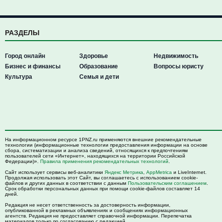
РАЗДЕЛЫ
Город онлайн
Здоровье
Недвижимость
Бизнес и финансы
Образование
Вопросы юристу
Культура
Семья и дети
На информационном ресурсе 1PNZ.ru применяются внешние рекомендательные
технологии (информационные технологии предоставления информации на основе
сбора, систематизации и анализа сведений, относящихся к предпочтениям
пользователей сети «Интернет», находящихся на территории Российской
Федерации)».
Правила применения рекомендательных технологий
.
Сайт использует сервисы веб-аналитики
Яндекс Метрика
,
AppMetrica
и LiveInternet.
Продолжая использовать этот Сайт, вы соглашаетесь с использованием cookie-
файлов и других данных в соответствии с данным
Пользовательским соглашением
.
Срок обработки персональных данных при помощи cookie-файлов составляет 14
дней.
Редакция не несет ответственность за достоверность информации,
опубликованной в рекламных объявлениях и сообщениях информационных
агентств. Редакция не предоставляет справочной информации. Перепечатка
материалов только по согласованию с редакцией.