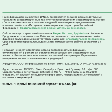
На информационном ресурсе 1PNZ.ru применяются внешние рекомендательные
технологии (информационные технологии предоставления информации на основе
сбора, систематизации и анализа сведений, относящихся к предпочтениям
пользователей сети «Интернет», находящихся на территории Российской
Федерации)».
Правила применения рекомендательных технологий
.
Сайт использует сервисы веб-аналитики
Яндекс Метрика
,
AppMetrica
и LiveInternet.
Продолжая использовать этот Сайт, вы соглашаетесь с использованием cookie-
файлов и других данных в соответствии с данным
Пользовательским соглашением
.
Срок обработки персональных данных при помощи cookie-файлов составляет 14
дней.
Редакция не несет ответственность за достоверность информации,
опубликованной в рекламных объявлениях и сообщениях информационных
агентств. Редакция не предоставляет справочной информации. Перепечатка
материалов только по согласованию с редакцией.
Учредитель ООО "Информационное Бюро". ИНН 7325128341, ОГРН 1147325002549
Адрес редакции:
198332
г. Санкт-Петербург,
Брестский бульвар, 8А, офис 305
Свидетельство о регистрации СМИ ЭЛ № ФС 77 – 75998 выдано 13.06.2019г.
Федеральной службой по надзору в сфере связи, информационных технологий и
массовых коммуникаций
© 2026.
"Первый пензенский портал" 1PNZ.RU
18+