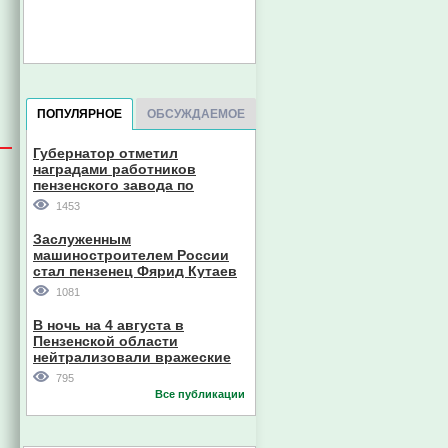
ПОПУЛЯРНОЕ
ОБСУЖДАЕМОЕ
Губернатор отметил
наградами работников
пензенского завода по
производству станков
1453
Заслуженным
машиностроителем России
стал пензенец Фярид Кутаев
1081
В ночь на 4 августа в
Пензенской области
нейтрализовали вражеские
дроны
795
Все публикации