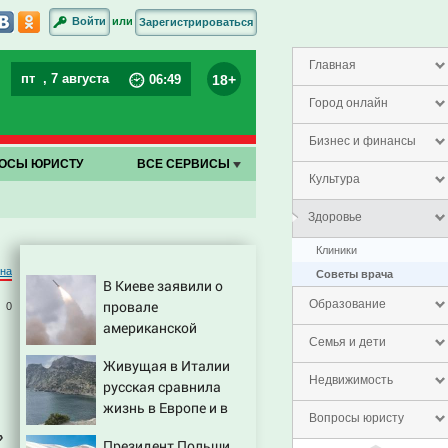
или
Войти
Зарегистрироваться
Главная
пт
, 7 августа
18+
06
:
50
Город онлайн
Бизнес и финансы
ОСЫ ЮРИСТУ
ВСЕ СЕРВИСЫ
Культура
Здоровье
Клиники
на
Советы врача
В Киеве заявили о
провале
Образование
0
американской
Семья и дети
операции «Убей
Живущая в Италии
лучника» против
Недвижимость
русская сравнила
России
жизнь в Европе и в
Вопросы юристу
Крыму
»
Президент Польши