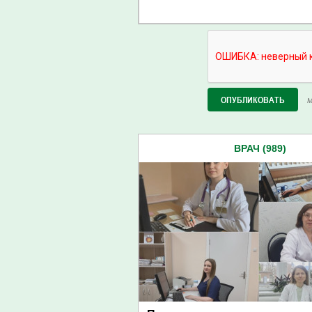
М
ВРАЧ (989)