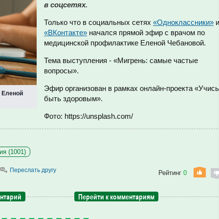
в соцсетях.
Только что в социальных сетях
«Одноклассники»
«ВКонтакте»
начался прямой эфир с врачом по
медицинской профилактике Еленой Чебановой.
Тема выступления - «Мигрень: самые частые
вопросы».
Эфир организован в рамках онлайн-проекта «Учись
м Еленой
быть здоровым».
Фото: https://unsplash.com/
ия (1001)
Переслать другу
Рейтинг
0
ентарий
Перейти к комментариям