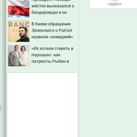
НАВЕРХ
жёстко высказался о
бандеровцах и их
и
идеологии
В Киеве обращение
Зеленского о Patriot
назвали «комедией»
«Их хотели стереть в
порошок»: как
патриоты Рыбин и
Сенчукова бросили
вызов «гнилому шоу-
бизу»