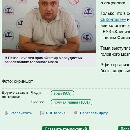
в соцсетях.
Только что в 
«ВКонтакте»
н
неврологическ
ГБУЗ «Клиниче
Павлом Филип
Тема выступле
головного мозг
В Пензе начался прямой эфир о сосудистых
заболеваниях головного мозга
Эфир организо
быть здоровы
Фото: скриншот
Другие статьи
Люди:
врач (989)
по темам:
Прочее:
прямая линия (1001)
Распечатать
PDF версия
Переслать другу
Оставить комментарий
Пере