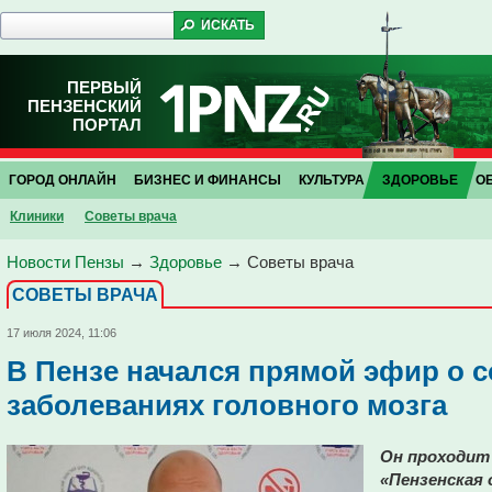
ПЕРВЫЙ
ПЕНЗЕНСКИЙ
ПОРТАЛ
ГОРОД ОНЛАЙН
БИЗНЕС И ФИНАНСЫ
КУЛЬТУРА
ЗДОРОВЬЕ
О
Клиники
Советы врача
Новости Пензы
→
Здоровье
→
Советы врача
СОВЕТЫ ВРАЧА
17 июля 2024, 11:06
В Пензе начался прямой эфир о 
заболеваниях головного мозга
Он проходит
«Пензенская 