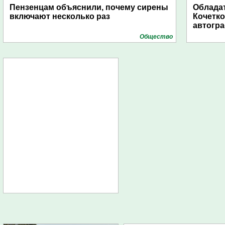
Пензенцам объяснили, почему сирены
Обладат
включают несколько раз
Кочетко
автогр
Общество