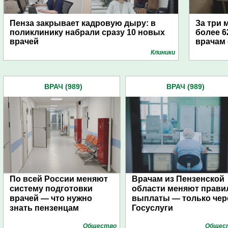
Пенза закрывает кадровую дыру: в
За три 
поликлинику набрали сразу 10 новых
более 6
врачей
врачам
Клиники
ВРАЧ (989)
ВРАЧ (989)
По всей России меняют
Врачам из Пензенской
систему подготовки
области меняют прави
врачей — что нужно
выплаты — только чер
знать пензенцам
Госуслуги
Общество
Общес