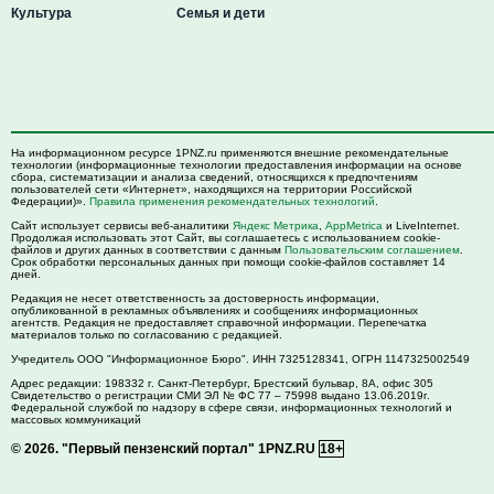
Культура
Семья и дети
На информационном ресурсе 1PNZ.ru применяются внешние рекомендательные
технологии (информационные технологии предоставления информации на основе
сбора, систематизации и анализа сведений, относящихся к предпочтениям
пользователей сети «Интернет», находящихся на территории Российской
Федерации)».
Правила применения рекомендательных технологий
.
Сайт использует сервисы веб-аналитики
Яндекс Метрика
,
AppMetrica
и LiveInternet.
Продолжая использовать этот Сайт, вы соглашаетесь с использованием cookie-
файлов и других данных в соответствии с данным
Пользовательским соглашением
.
Срок обработки персональных данных при помощи cookie-файлов составляет 14
дней.
Редакция не несет ответственность за достоверность информации,
опубликованной в рекламных объявлениях и сообщениях информационных
агентств. Редакция не предоставляет справочной информации. Перепечатка
материалов только по согласованию с редакцией.
Учредитель ООО "Информационное Бюро". ИНН 7325128341, ОГРН 1147325002549
Адрес редакции:
198332
г. Санкт-Петербург,
Брестский бульвар, 8А, офис 305
Свидетельство о регистрации СМИ ЭЛ № ФС 77 – 75998 выдано 13.06.2019г.
Федеральной службой по надзору в сфере связи, информационных технологий и
массовых коммуникаций
© 2026.
"Первый пензенский портал" 1PNZ.RU
18+