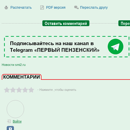
Распечатать
PDF версия
Переслать другу
Оставить комментарий
Пере
Новости smi2.ru
КОММЕНТАРИИ
- Нажмите ,чтобы оценить
Войти