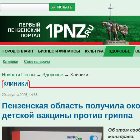
ПЕРВЫЙ
ПЕНЗЕНСКИЙ
ПОРТАЛ
ГОРОД ОНЛАЙН
БИЗНЕС И ФИНАНСЫ
КУЛЬТУРА
ЗДОРОВЬЕ
О
Клиники
Советы врача
Новости Пензы
→
Здоровье
→
Клиники
КЛИНИКИ
20 августа 2025, 14:56
Пензенская область получила око
детской вакцины против гриппа
Об этом сооб
минздрава.