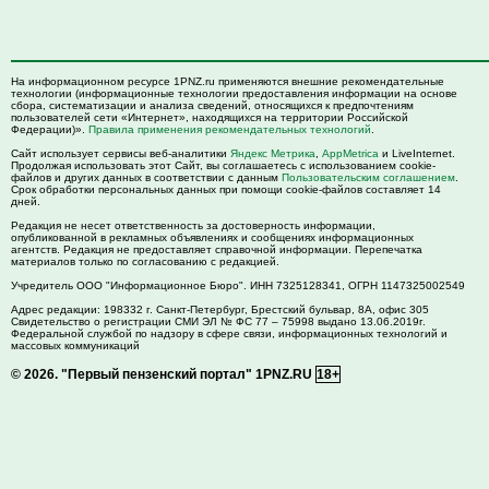
На информационном ресурсе 1PNZ.ru применяются внешние рекомендательные
технологии (информационные технологии предоставления информации на основе
сбора, систематизации и анализа сведений, относящихся к предпочтениям
пользователей сети «Интернет», находящихся на территории Российской
Федерации)».
Правила применения рекомендательных технологий
.
Сайт использует сервисы веб-аналитики
Яндекс Метрика
,
AppMetrica
и LiveInternet.
Продолжая использовать этот Сайт, вы соглашаетесь с использованием cookie-
файлов и других данных в соответствии с данным
Пользовательским соглашением
.
Срок обработки персональных данных при помощи cookie-файлов составляет 14
дней.
Редакция не несет ответственность за достоверность информации,
опубликованной в рекламных объявлениях и сообщениях информационных
агентств. Редакция не предоставляет справочной информации. Перепечатка
материалов только по согласованию с редакцией.
Учредитель ООО "Информационное Бюро". ИНН 7325128341, ОГРН 1147325002549
Адрес редакции:
198332
г. Санкт-Петербург,
Брестский бульвар, 8А, офис 305
Свидетельство о регистрации СМИ ЭЛ № ФС 77 – 75998 выдано 13.06.2019г.
Федеральной службой по надзору в сфере связи, информационных технологий и
массовых коммуникаций
© 2026.
"Первый пензенский портал" 1PNZ.RU
18+