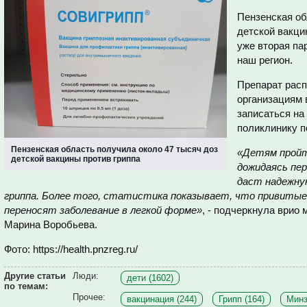
Пензенская об
детской вакци
уже вторая па
наш регион.
Препарат рас
организациям 
записаться на
поликлинику п
Пензенская область получила около 47 тысяч доз
«Детям пройт
детской вакцины против гриппа
дожидаясь пер
даст надежну
гриппа. Более того, статистика показывает, что привитые
переносят заболевание в легкой форме»
, - подчеркнула врио
Марина Воробьева.
Фото: https://health.pnzreg.ru/
Другие статьи
Люди:
дети (1602)
по темам:
Прочее:
вакцинация (244)
Грипп (164)
Минз