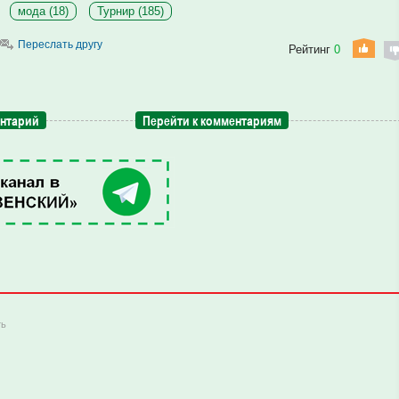
мода (18)
Турнир (185)
Переслать другу
Рейтинг
0
ентарий
Перейти к комментариям
ть