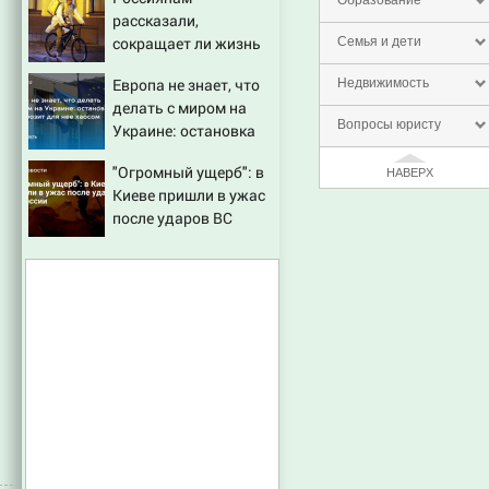
Образование
рассказали,
сокращает ли жизнь
Семья и дети
ночная работа
Европа не знает, что
Недвижимость
делать с миром на
Вопросы юристу
Украине: остановка
боев грозит для нее
"Огромный ущерб": в
хаосом
НАВЕРХ
Киеве пришли в ужас
после ударов ВС
России