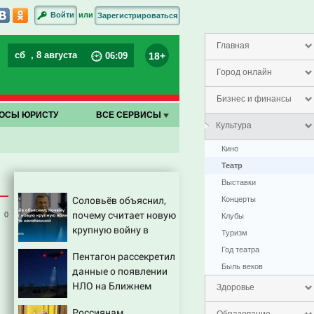
или
Войти
Зарегистрироваться
Главная
сб
, 8 августа
18+
06
:
09
Город онлайн
Бизнес и финансы
ОСЫ ЮРИСТУ
ВСЕ СЕРВИСЫ
Культура
Кино
Театр
Выставки
Соловьёв объяснил,
Концерты
почему считает новую
0
Клубы
крупную войну в
Туризм
Европе неизбежной
Год театра
Пентагон рассекретил
Быль веков
данные о появлении
НЛО на Ближнем
Здоровье
Востоке
Россиянам