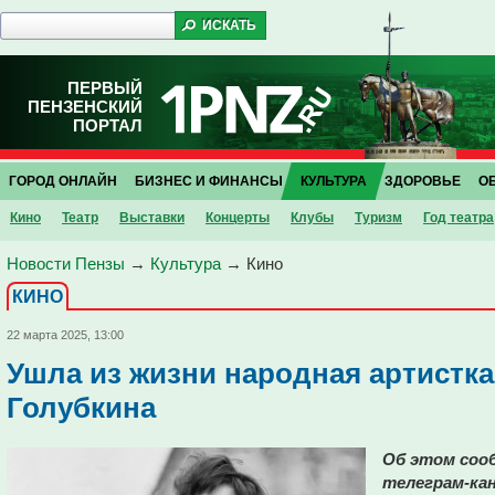
ПЕРВЫЙ
ПЕНЗЕНСКИЙ
ПОРТАЛ
ГОРОД ОНЛАЙН
БИЗНЕС И ФИНАНСЫ
КУЛЬТУРА
ЗДОРОВЬЕ
О
Кино
Театр
Выставки
Концерты
Клубы
Туризм
Год театра
Новости Пензы
→
Культура
→
Кино
КИНО
22 марта 2025, 13:00
Ушла из жизни народная артистк
Голубкина
Об этом соо
телеграм-кан