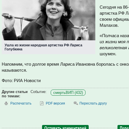
Сегодня на 86
артистка РФ Л
своем официа
Малахов.
«Полчаса наз
из жизни моя 
Ушла из жизни народная артистка РФ Лариса
великолепная 
Голубкина
шоумен.
Напомним, что долгое время Лариса Ивановна боролась с онкол
называются.
Фото: РИА Новости
Другие статьи
Событие:
смертьВИП (432)
по темам:
Распечатать
PDF версия
Переслать другу
Оставить комментарий
Пере