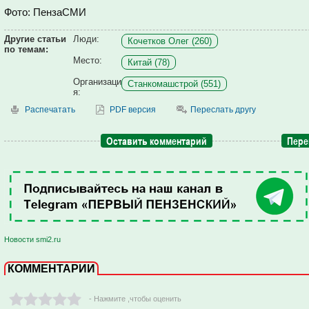
Фото: ПензаСМИ
Другие статьи
Люди:
Кочетков Олег (260)
по темам:
Место:
Китай (78)
Организаци
Станкомашстрой (551)
я:
Распечатать
PDF версия
Переслать другу
Оставить комментарий
Пере
Новости smi2.ru
КОММЕНТАРИИ
- Нажмите ,чтобы оценить