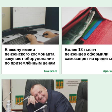
В школу имени
Более 13 тысяч
пензенского космонавта
пензенцев оформили
закупают оборудование
самозапрет на кредит
по приземлённым ценам
Бюджет
Кред