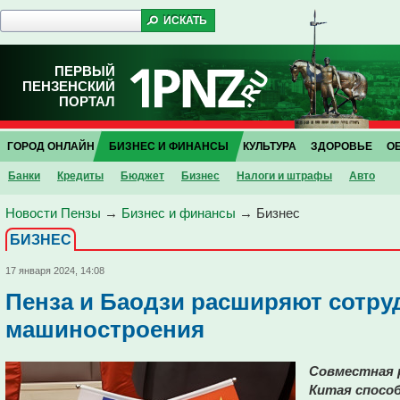
ПЕРВЫЙ
ПЕНЗЕНСКИЙ
ПОРТАЛ
ГОРОД ОНЛАЙН
БИЗНЕС И ФИНАНСЫ
КУЛЬТУРА
ЗДОРОВЬЕ
О
Банки
Кредиты
Бюджет
Бизнес
Налоги и штрафы
Авто
Новости Пензы
→
Бизнес и финансы
→
Бизнес
БИЗНЕС
17 января 2024, 14:08
Пенза и Баодзи расширяют сотру
машиностроения
Совместная 
Китая спосо