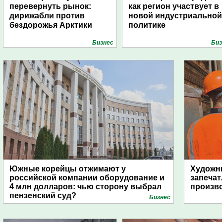
перевернуть рынок:
как регион участвует в
дирижабли против
новой индустриальной
бездорожья Арктики
политике
Бизнес
Биз
Южные корейцы отжимают у
Художни
российской компании оборудование и
запечат
4 млн долларов: чью сторону выбрал
произво
пензенский суд?
Бизнес