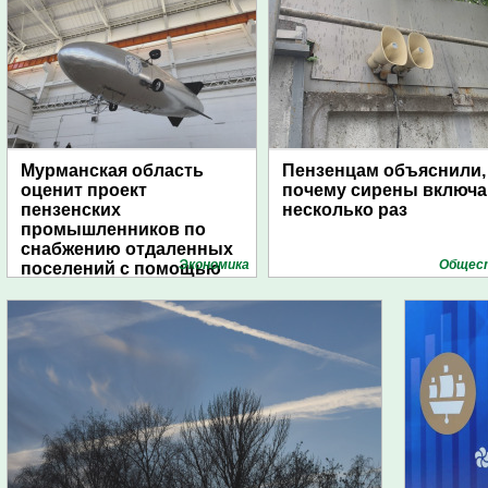
Мурманская область
Пензенцам объяснили,
оценит проект
почему сирены включ
пензенских
несколько раз
промышленников по
снабжению отдаленных
Экономика
Общес
поселений с помощью
дирижаблей