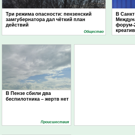
Три режима опасности: пензенский
В Санкт
замгубернатора дал чёткий план
Междун
действий
форум-2
креати
Общество
В Пензе сбили два
беспилотника – жертв нет
Проиcшествия