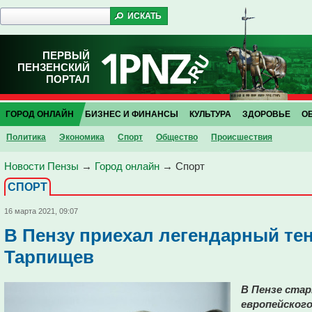
ПЕРВЫЙ
ПЕНЗЕНСКИЙ
ПОРТАЛ
ГОРОД ОНЛАЙН
БИЗНЕС И ФИНАНСЫ
КУЛЬТУРА
ЗДОРОВЬЕ
О
Политика
Экономика
Спорт
Общество
Проиcшествия
Новости Пензы
→
Город онлайн
→
Спорт
СПОРТ
16 марта 2021, 09:07
В Пензу приехал легендарный т
Тарпищев
В Пензе ста
европейского