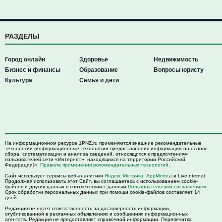
РАЗДЕЛЫ
Город онлайн
Здоровье
Недвижимость
Бизнес и финансы
Образование
Вопросы юристу
Культура
Семья и дети
На информационном ресурсе 1PNZ.ru применяются внешние рекомендательные
технологии (информационные технологии предоставления информации на основе
сбора, систематизации и анализа сведений, относящихся к предпочтениям
пользователей сети «Интернет», находящихся на территории Российской
Федерации)».
Правила применения рекомендательных технологий
.
Сайт использует сервисы веб-аналитики
Яндекс Метрика
,
AppMetrica
и LiveInternet.
Продолжая использовать этот Сайт, вы соглашаетесь с использованием cookie-
файлов и других данных в соответствии с данным
Пользовательским соглашением
.
Срок обработки персональных данных при помощи cookie-файлов составляет 14
дней.
Редакция не несет ответственность за достоверность информации,
опубликованной в рекламных объявлениях и сообщениях информационных
агентств. Редакция не предоставляет справочной информации. Перепечатка