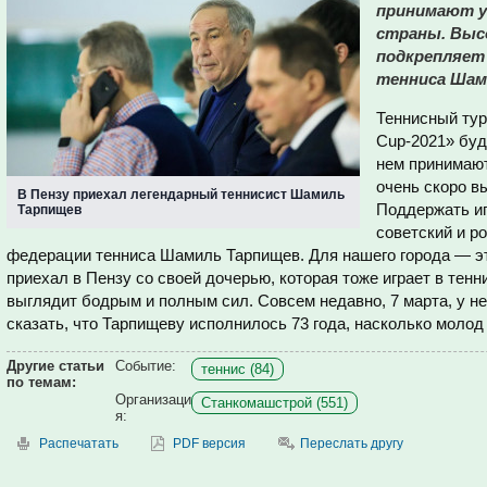
принимают у
страны. Выс
подкрепляет
тенниса Шам
Теннисный турн
Cup-2021» буд
нем принимают
очень скоро в
В Пензу приехал легендарный теннисист Шамиль
Поддержать иг
Тарпищев
советский и р
федерации тенниса Шамиль Тарпищев. Для нашего города — это
приехал в Пензу со своей дочерью, которая тоже играет в тен
выглядит бодрым и полным сил. Совсем недавно, 7 марта, у н
сказать, что Тарпищеву исполнилось 73 года, насколько молод 
Другие статьи
Событие:
теннис (84)
по темам:
Организаци
Станкомашстрой (551)
я:
Распечатать
PDF версия
Переслать другу