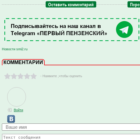
Оставить комментарий
Пере
Новости smi2.ru
КОММЕНТАРИИ
- Нажмите ,чтобы оценить
Войти