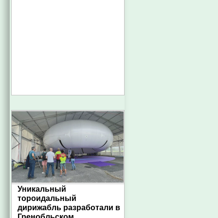
Уникальный
тороидальный
дирижабль разработали в
Гренобльском