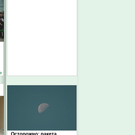
о
Осторожно: ракета.