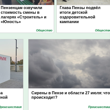
Пензенцам озвучили
Глава Пензы подвёл
стоимость смены в
итоги детской
лагерях «Строитель» и
оздоровительной
«Юность»
кампании
Общество
Обществ
ра
Сирены в Пензе и области 27 июля: что
тной
происходит?
Проиcшествия
Проиcшестви