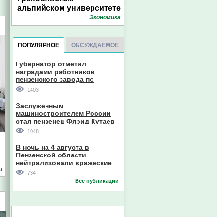
альпийском университете
Экономика
ПОПУЛЯРНОЕ
ОБСУЖДАЕМОЕ
Губернатор отметил
наградами работников
пензенского завода по
производству станков
1403
Заслуженным
машиностроителем России
стал пензенец Фярид Кутаев
1048
В ночь на 4 августа в
Пензенской области
нейтрализовали вражеские
ы
дроны
734
Все публикации