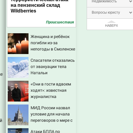
Недвижимость
на пензенский склад
Wildberries
Вопросы юристу
Проиcшествия
НАВЕРХ
Женщина и ребёнок
погибли из-за
непогоды в Смоленске
Спасатели отказались
от эвакуации тела
Натальи
же
Наговицыной с
«Они в гости вдвоем
семитысячника
ходят»: известная
журналистка
подтвердила роман
МИД России назвал
Бондарчука и
условие для начала
Исаковой
переговоров о мире с
й
Украиной
Атаки БПЛА по