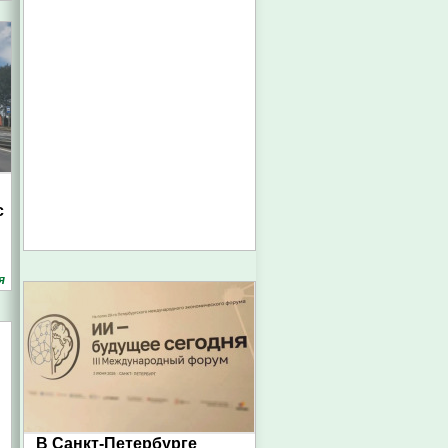
с
я
В Санкт-Петербурге