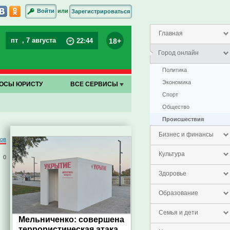
или
Войти
Зарегистрироваться
Главная
пт
, 7 августа
18+
22
:
44
Город онлайн
Политика
Экономика
ОСЫ ЮРИСТУ
ВСЕ СЕРВИСЫ
Спорт
Общество
Проиcшествия
Бизнес и финансы
ров
Культура
0
Здоровье
Образование
Семья и дети
Мельниченко: совершена
террористическая атака