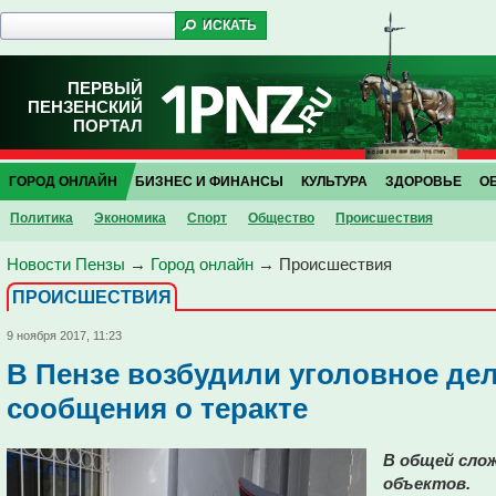
ПЕРВЫЙ
ПЕНЗЕНСКИЙ
ПОРТАЛ
ГОРОД ОНЛАЙН
БИЗНЕС И ФИНАНСЫ
КУЛЬТУРА
ЗДОРОВЬЕ
О
Политика
Экономика
Спорт
Общество
Проиcшествия
Новости Пензы
→
Город онлайн
→
Проиcшествия
ПРОИCШЕСТВИЯ
9 ноября 2017, 11:23
В Пензе возбудили уголовное де
сообщения о теракте
В общей слож
объектов.