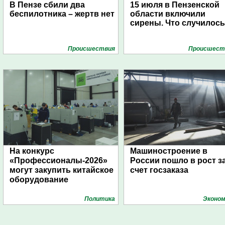
В Пензе сбили два
15 июля в Пензенской
беспилотника – жертв нет
области включили
сирены. Что случилос
Проиcшествия
Проиcшест
На конкурс
Машиностроение в
«Профессионалы-2026»
России пошло в рост з
могут закупить китайское
счет госзаказа
оборудование
Политика
Эконом