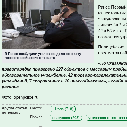
Ранее Первый
из нескольких
эвакуированы 
лицеях № 2 и 
42 и 53 и т. д
возможная угр
Полицейские 
предметов най
В Пензе возбудили уголовное дело по факту
ложного сообщения о теракте
«По указанн
правопорядка проверено 227 объектов с массовым пребыв
образовательное учреждение, 42 торгово-развлекательн
учреждений, 7 спортивных и 16 иных объектов», - сообщ
региона.
Фото: openpolice.ru
Другие статьи
Место:
Школа (718)
по темам:
Прочее:
эвакуация (203)
уголовная ответственн