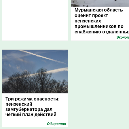
Мурманская область
оценит проект
пензенских
промышленников по
снабжению отдаленны
поселений с помощью
Эконом
дирижаблей
Три режима опасности:
пензенский
замгубернатора дал
чёткий план действий
Общество