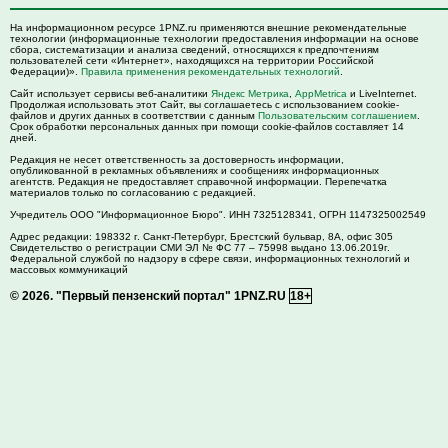
На информационном ресурсе 1PNZ.ru применяются внешние рекомендательные
технологии (информационные технологии предоставления информации на основе
сбора, систематизации и анализа сведений, относящихся к предпочтениям
пользователей сети «Интернет», находящихся на территории Российской
Федерации)».
Правила применения рекомендательных технологий
.
Сайт использует сервисы веб-аналитики
Яндекс Метрика
,
AppMetrica
и LiveInternet.
Продолжая использовать этот Сайт, вы соглашаетесь с использованием cookie-
файлов и других данных в соответствии с данным
Пользовательским соглашением
.
Срок обработки персональных данных при помощи cookie-файлов составляет 14
дней.
Редакция не несет ответственность за достоверность информации,
опубликованной в рекламных объявлениях и сообщениях информационных
агентств. Редакция не предоставляет справочной информации. Перепечатка
материалов только по согласованию с редакцией.
Учредитель ООО "Информационное Бюро". ИНН 7325128341, ОГРН 1147325002549
Адрес редакции:
198332
г. Санкт-Петербург,
Брестский бульвар, 8А, офис 305
Свидетельство о регистрации СМИ ЭЛ № ФС 77 – 75998 выдано 13.06.2019г.
Федеральной службой по надзору в сфере связи, информационных технологий и
массовых коммуникаций
© 2026.
"Первый пензенский портал" 1PNZ.RU
18+