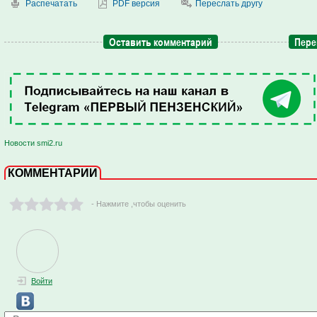
Распечатать
PDF версия
Переслать другу
Оставить комментарий
Пере
Новости smi2.ru
КОММЕНТАРИИ
- Нажмите ,чтобы оценить
Войти