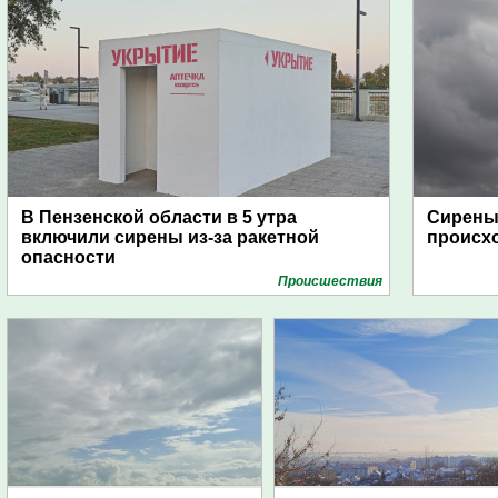
В Пензенской области в 5 утра
Сирены 
включили сирены из-за ракетной
происх
опасности
Проиcшествия