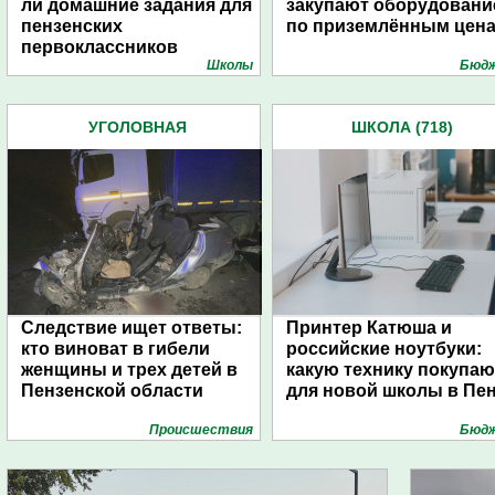
ли домашние задания для
закупают оборудовани
пензенских
по приземлённым цен
первоклассников
Школы
Бюд
УГОЛОВНАЯ
ШКОЛА (718)
ОТВЕТСТВЕННОСТЬ (969)
Следствие ищет ответы:
Принтер Катюша и
кто виноват в гибели
российские ноутбуки:
женщины и трех детей в
какую технику покупаю
Пензенской области
для новой школы в Пе
Проиcшествия
Бюд