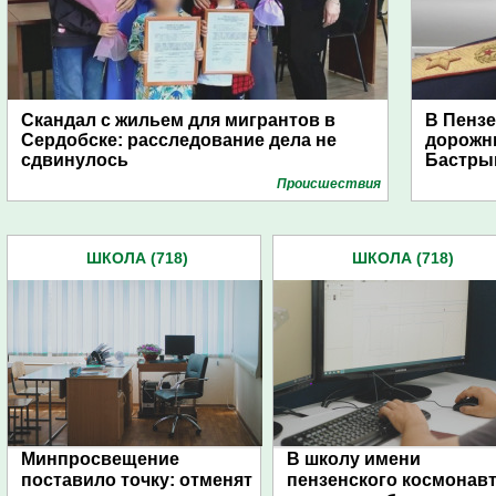
Скандал с жильем для мигрантов в
В Пенз
Сердобске: расследование дела не
дорожн
сдвинулось
Бастры
Проиcшествия
ШКОЛА (718)
ШКОЛА (718)
Минпросвещение
В школу имени
поставило точку: отменят
пензенского космонав