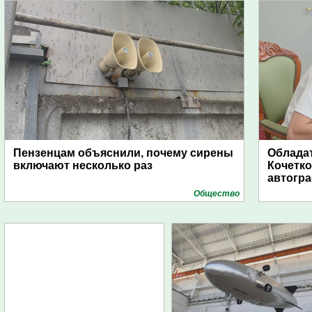
Пензенцам объяснили, почему сирены
Обладат
включают несколько раз
Кочетко
автогр
Общество