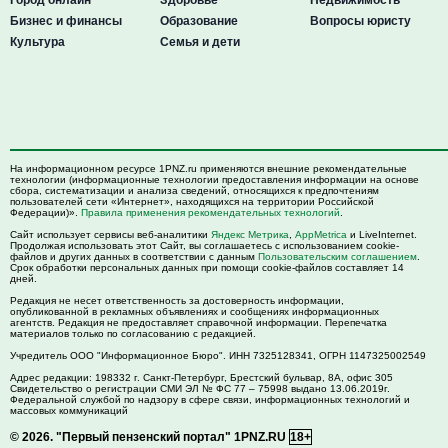
Бизнес и финансы
Образование
Вопросы юристу
Культура
Семья и дети
На информационном ресурсе 1PNZ.ru применяются внешние рекомендательные
технологии (информационные технологии предоставления информации на основе
сбора, систематизации и анализа сведений, относящихся к предпочтениям
пользователей сети «Интернет», находящихся на территории Российской
Федерации)».
Правила применения рекомендательных технологий
.
Сайт использует сервисы веб-аналитики
Яндекс Метрика
,
AppMetrica
и LiveInternet.
Продолжая использовать этот Сайт, вы соглашаетесь с использованием cookie-
файлов и других данных в соответствии с данным
Пользовательским соглашением
.
Срок обработки персональных данных при помощи cookie-файлов составляет 14
дней.
Редакция не несет ответственность за достоверность информации,
опубликованной в рекламных объявлениях и сообщениях информационных
агентств. Редакция не предоставляет справочной информации. Перепечатка
материалов только по согласованию с редакцией.
Учредитель ООО "Информационное Бюро". ИНН 7325128341, ОГРН 1147325002549
Адрес редакции:
198332
г. Санкт-Петербург,
Брестский бульвар, 8А, офис 305
Свидетельство о регистрации СМИ ЭЛ № ФС 77 – 75998 выдано 13.06.2019г.
Федеральной службой по надзору в сфере связи, информационных технологий и
массовых коммуникаций
© 2026.
"Первый пензенский портал" 1PNZ.RU
18+