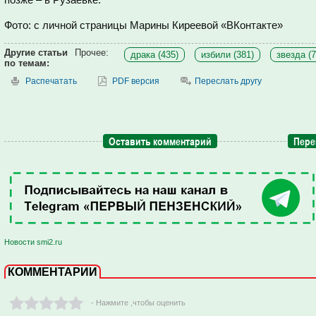
Фото: с личной страницы Марины Киреевой «ВКонтакте»
Другие статьи
Прочее:
драка (435)
избили (381)
звезда (7
по темам:
Распечатать
PDF версия
Переслать другу
Оставить комментарий
Пере
Новости smi2.ru
КОММЕНТАРИИ
- Нажмите ,чтобы оценить