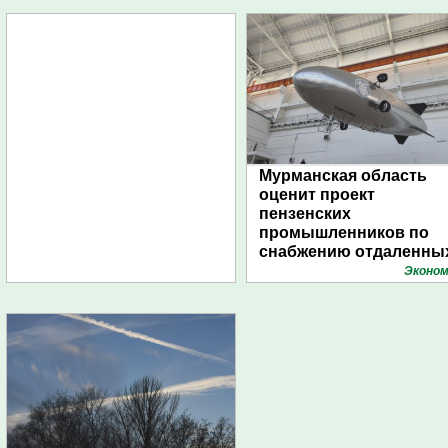
Мурманская область
оценит проект
пензенских
промышленников по
снабжению отдаленны
поселений с помощью
Эконом
дирижаблей