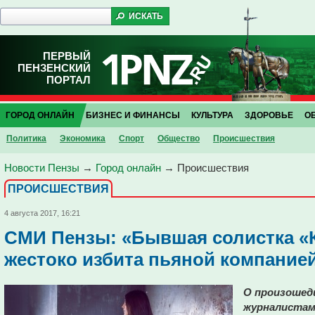
ПЕРВЫЙ
ПЕНЗЕНСКИЙ
ПОРТАЛ
ГОРОД ОНЛАЙН
БИЗНЕС И ФИНАНСЫ
КУЛЬТУРА
ЗДОРОВЬЕ
О
Политика
Экономика
Спорт
Общество
Проиcшествия
Новости Пензы
→
Город онлайн
→
Проиcшествия
ПРОИCШЕСТВИЯ
4 августа 2017, 16:21
СМИ Пензы: «Бывшая солистка «
жестоко избита пьяной компание
О произошед
журналистам