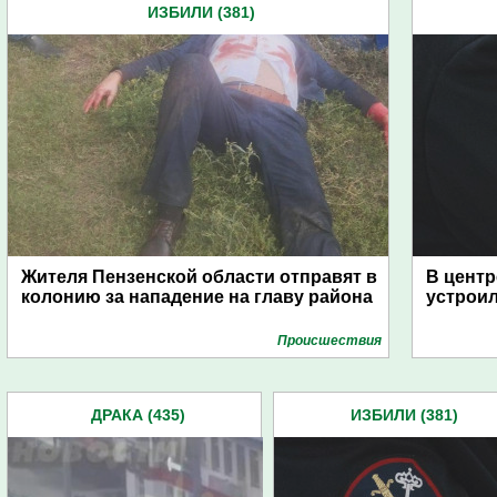
ИЗБИЛИ (381)
Жителя Пензенской области отправят в
В цент
колонию за нападение на главу района
устроил
Проиcшествия
ДРАКА (435)
ИЗБИЛИ (381)