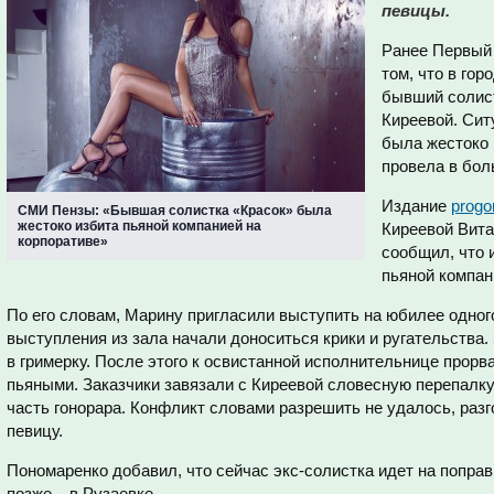
певицы.
Ранее Первый
том, что в го
бывший солис
Киреевой. Сит
была жестоко 
провела в бол
Издание
progo
СМИ Пензы: «Бывшая солистка «Красок» была
жестоко избита пьяной компанией на
Киреевой Вит
корпоративе»
сообщил, что 
пьяной компан
По его словам, Марину пригласили выступить на юбилее одного
выступления из зала начали доноситься крики и ругательства
в гримерку. После этого к освистанной исполнительнице прорв
пьяными. Заказчики завязали с Киреевой словесную перепалк
часть гонорара. Конфликт словами разрешить не удалось, раз
певицу.
Пономаренко добавил, что сейчас экс-солистка идет на поправк
позже – в Рузаевке.