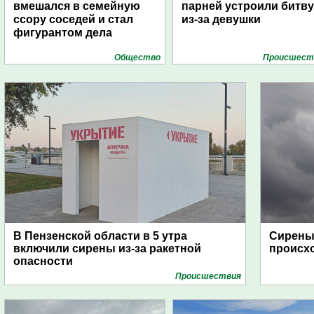
вмешался в семейную
парней устроили битву
ссору соседей и стал
из-за девушки
фигурантом дела
Общество
Проиcшест
В Пензенской области в 5 утра
Сирены 
включили сирены из-за ракетной
происх
опасности
Проиcшествия