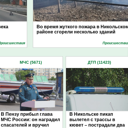
века
Во время жуткого пожара в Никольско
и
районе сгорели несколько зданий
Проиcшествия
Проиcшестви
МЧС (5671)
ДТП (11423)
В Пензу прибыл глава
В Никольске пикап
МЧС России: он наградил
вылетел с трассы в
спасателей и вручил
кювет – пострадали два