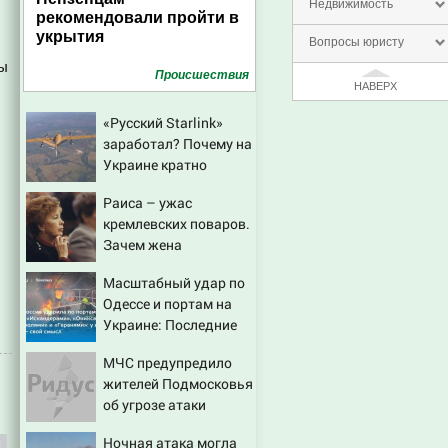
Недвижимость
рекомендовали пройти в
укрытия
Вопросы юристу
сы
Проиcшествия
НАВЕРХ
,
«Русский Starlink»
заработал? Почему на
Украине кратно
увеличилась точность
Раиса – ужас
попаданий по
кремлевских поваров.
объектам ВСУ
Зачем жена
Горбачева требовала
Масштабный удар по
пять видов каши
Одессе и портам на
каждое утро?
Украине: Последние
новости, подробности
МЧС предупредило
об ударах России 9
жителей Подмосковья
августа 2026 года
об угрозе атаки
дронов
Ночная атака могла