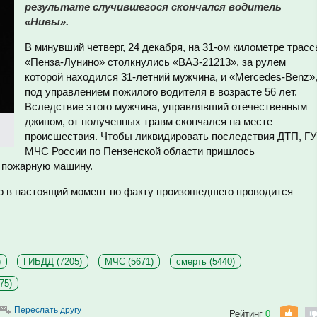
результате случившегося скончался водитель
«Нивы».
В минувший четверг, 24 декабря, на 31-ом километре трас
«Пенза-Лунино» столкнулись «ВАЗ-21213», за рулем
которой находился 31-летний мужчина, и «Mercedes-Benz»
под управлением пожилого водителя в возрасте 56 лет.
Вследствие этого мужчина, управлявший отечественным
джипом, от полученных травм скончался на месте
происшествия. Чтобы ликвидировать последствия ДТП, ГУ
МЧС России по Пензенской области пришлось
у пожарную машину.
 в настоящий момент по факту произошедшего проводится
)
ГИБДД (7205)
МЧС (5671)
смерть (5440)
75)
Переслать другу
Рейтинг
0