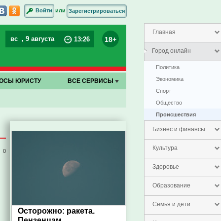
или
Войти
Зарегистрироваться
Главная
вс
, 9 августа
18+
13
:
26
Город онлайн
Политика
Экономика
ОСЫ ЮРИСТУ
ВСЕ СЕРВИСЫ
Спорт
Общество
Проиcшествия
Бизнес и финансы
Культура
0
Здоровье
Образование
Семья и дети
Осторожно: ракета.
Пензенцам