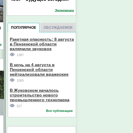
Экономика
м
ПОПУЛЯРНОЕ
ОБСУЖДАЕМОЕ
Ракетная опасность: 8 августа
в Пензенской области
я
включили звуковое
оповещение
1387
В ночь на 4 августа в
Пензенской области
нейтрализовали вражеские
дроны
1065
В Жуковском началось
строительство нового
промышленного технопарка
527
Все публикации