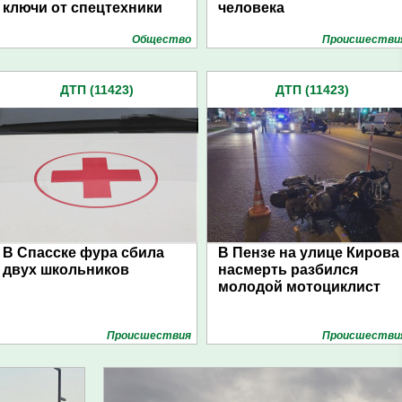
ключи от спецтехники
человека
Общество
Проиcшестви
ДТП (11423)
ДТП (11423)
В Спасске фура сбила
В Пензе на улице Кирова
двух школьников
насмерть разбился
молодой мотоциклист
Проиcшествия
Проиcшестви