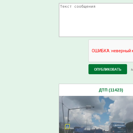
М
ДТП (11423)