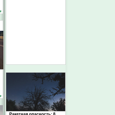
я
я
Ракетная опасность: 8