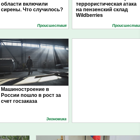
области включили
террористическая атака
сирены. Что случилось?
на пензенский склад
Wildberries
Проиcшествия
Проиcшестви
Машиностроение в
России пошло в рост за
счет госзаказа
Экономика