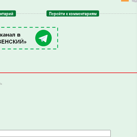
ентарий
Перейти к комментариям
ть