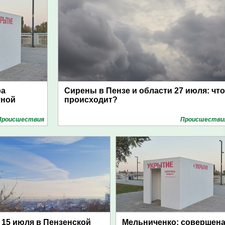
ра
Сирены в Пензе и области 27 июля: что
тной
происходит?
Проиcшествия
Проиcшестви
15 июля в Пензенской
Мельниченко: совершен