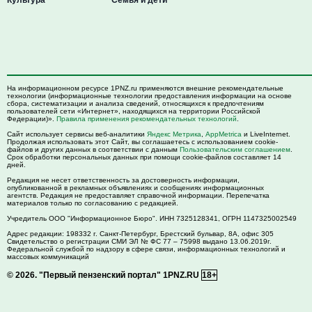
На информационном ресурсе 1PNZ.ru применяются внешние рекомендательные
технологии (информационные технологии предоставления информации на основе
сбора, систематизации и анализа сведений, относящихся к предпочтениям
пользователей сети «Интернет», находящихся на территории Российской
Федерации)».
Правила применения рекомендательных технологий
.
Сайт использует сервисы веб-аналитики
Яндекс Метрика
,
AppMetrica
и LiveInternet.
Продолжая использовать этот Сайт, вы соглашаетесь с использованием cookie-
файлов и других данных в соответствии с данным
Пользовательским соглашением
.
Срок обработки персональных данных при помощи cookie-файлов составляет 14
дней.
Редакция не несет ответственность за достоверность информации,
опубликованной в рекламных объявлениях и сообщениях информационных
агентств. Редакция не предоставляет справочной информации. Перепечатка
материалов только по согласованию с редакцией.
Учредитель ООО "Информационное Бюро". ИНН 7325128341, ОГРН 1147325002549
Адрес редакции:
198332
г. Санкт-Петербург,
Брестский бульвар, 8А, офис 305
Свидетельство о регистрации СМИ ЭЛ № ФС 77 – 75998 выдано 13.06.2019г.
Федеральной службой по надзору в сфере связи, информационных технологий и
массовых коммуникаций
© 2026.
"Первый пензенский портал" 1PNZ.RU
18+