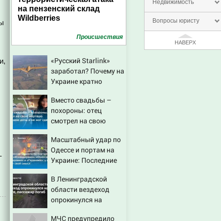
Недвижимость
на пензенский склад
Wildberries
Вопросы юристу
ны
Проиcшествия
НАВЕРХ
«Русский Starlink»
и,
заработал? Почему на
Украине кратно
увеличилась точность
Вместо свадьбы –
попаданий по
похороны: отец
объектам ВСУ
смотрел на свою
мертвую 16-летнюю
Масштабный удар по
дочь и не мог
Одессе и портам на
сдержать слезы
-
Украине: Последние
новости, подробности
В Ленинградской
об ударах России 9
области вездеход
августа 2026 года
опрокинулся на
дороге, пассажир
МЧС предупредило
погиб