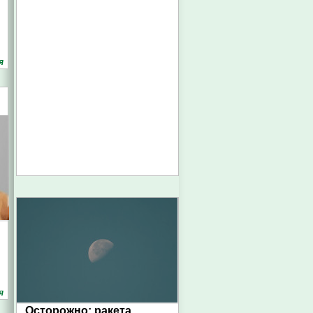
я
я
Осторожно: ракета.