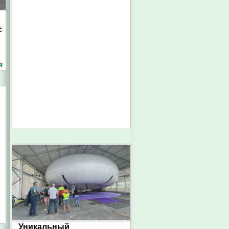
с
я
Уникальный