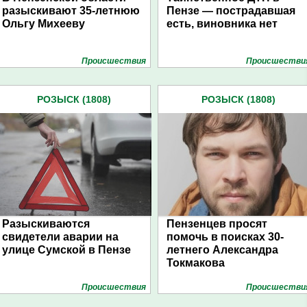
разыскивают 35-летнюю
Пензе — пострадавшая
Ольгу Михееву
есть, виновника нет
Проиcшествия
Проиcшестви
РОЗЫСК (1808)
РОЗЫСК (1808)
Разыскиваются
Пензенцев просят
свидетели аварии на
помочь в поисках 30-
улице Сумской в Пензе
летнего Александра
Токмакова
Проиcшествия
Проиcшестви