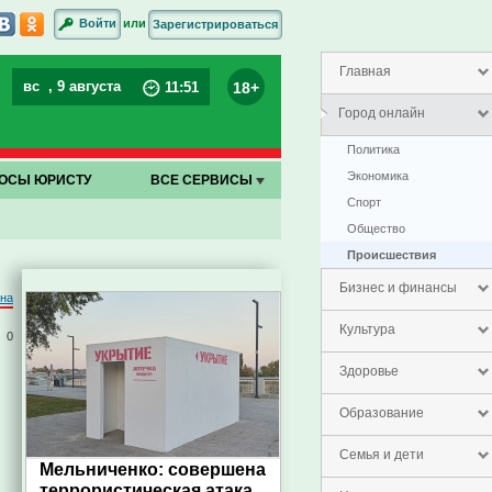
или
Войти
Зарегистрироваться
Главная
вс
, 9 августа
18+
11
:
51
Город онлайн
Политика
Экономика
ОСЫ ЮРИСТУ
ВСЕ СЕРВИСЫ
Спорт
Общество
Проиcшествия
Бизнес и финансы
на
Культура
0
Здоровье
Образование
Семья и дети
Мельниченко: совершена
террористическая атака