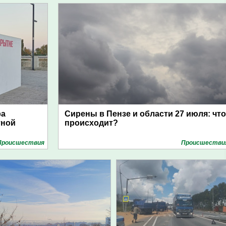
ра
Сирены в Пензе и области 27 июля: что
тной
происходит?
Проиcшествия
Проиcшестви