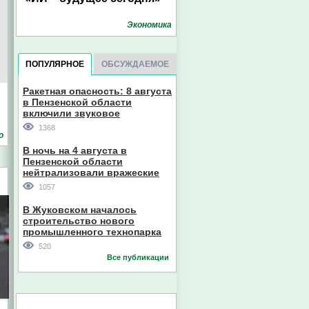
Экономика
ПОПУЛЯРНОЕ
ОБСУЖДАЕМОЕ
Ракетная опасность: 8 августа
в Пензенской области
включили звуковое
оповещение
1368
о
В ночь на 4 августа в
Пензенской области
нейтрализовали вражеские
дроны
1057
В Жуковском началось
строительство нового
промышленного технопарка
520
Все публикации