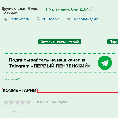
Другие статьи
Люди:
Мельниченко Олег (1364)
по темам:
Распечатать
PDF версия
Переслать другу
Оставить комментарий
Пере
Новости smi2.ru
КОММЕНТАРИИ
- Нажмите ,чтобы оценить