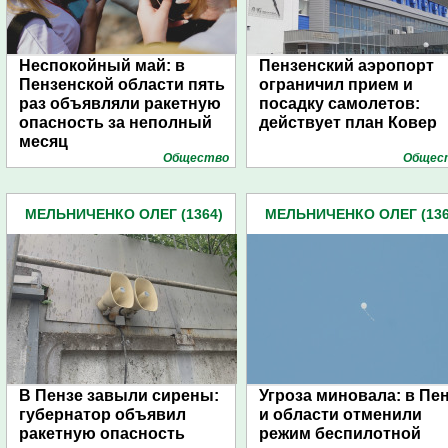
Неспокойный май: в
Пензенский аэропорт
Пензенской области пять
ограничил прием и
раз объявляли ракетную
посадку самолетов:
опасность за неполный
действует план Ковер
месяц
Общество
Общес
МЕЛЬНИЧЕНКО ОЛЕГ (1364)
МЕЛЬНИЧЕНКО ОЛЕГ (136
В Пензе завыли сирены:
Угроза миновала: в Пе
губернатор объявил
и области отменили
ракетную опасность
режим беспилотной