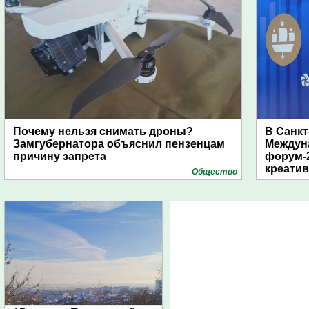
Почему нельзя снимать дроны?
В Санкт
Замгубернатора объяснил пензенцам
Междун
причину запрета
форум-2
креати
Общество