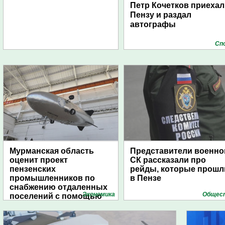
Петр Кочетков приехал
Пензу и раздал
автографы
Сп
Мурманская область
Представители военно
оценит проект
СК рассказали про
пензенских
рейды, которые прошл
промышленников по
в Пензе
снабжению отдаленных
Экономика
Общес
поселений с помощью
дирижаблей