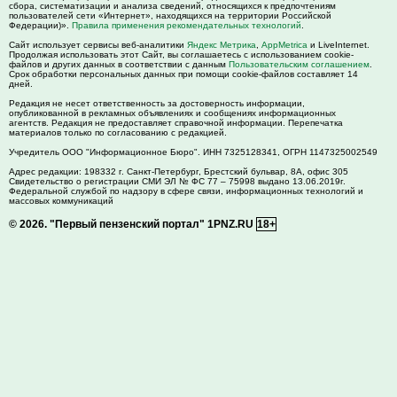
сбора, систематизации и анализа сведений, относящихся к предпочтениям
пользователей сети «Интернет», находящихся на территории Российской
Федерации)».
Правила применения рекомендательных технологий
.
Сайт использует сервисы веб-аналитики
Яндекс Метрика
,
AppMetrica
и LiveInternet.
Продолжая использовать этот Сайт, вы соглашаетесь с использованием cookie-
файлов и других данных в соответствии с данным
Пользовательским соглашением
.
Срок обработки персональных данных при помощи cookie-файлов составляет 14
дней.
Редакция не несет ответственность за достоверность информации,
опубликованной в рекламных объявлениях и сообщениях информационных
агентств. Редакция не предоставляет справочной информации. Перепечатка
материалов только по согласованию с редакцией.
Учредитель ООО "Информационное Бюро". ИНН 7325128341, ОГРН 1147325002549
Адрес редакции:
198332
г. Санкт-Петербург,
Брестский бульвар, 8А, офис 305
Свидетельство о регистрации СМИ ЭЛ № ФС 77 – 75998 выдано 13.06.2019г.
Федеральной службой по надзору в сфере связи, информационных технологий и
массовых коммуникаций
© 2026.
"Первый пензенский портал" 1PNZ.RU
18+