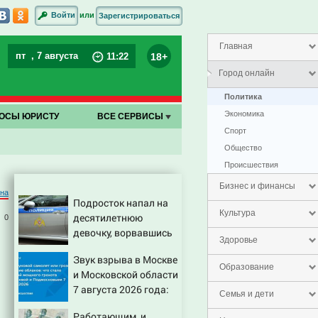
или
Войти
Зарегистрироваться
Главная
пт
, 7 августа
18+
11
:
22
Город онлайн
Политика
Экономика
ОСЫ ЮРИСТУ
ВСЕ СЕРВИСЫ
Спорт
Общество
Проиcшествия
Бизнес и финансы
на
Подросток напал на
Культура
десятилетнюю
0
девочку, ворвавшись
Здоровье
в квартиру
Звук взрыва в Москве
Образование
и Московской области
7 августа 2026 года:
Семья и дети
Причины, источник,
Работающим, и