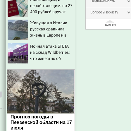
откуда был громкий
Недвижимость
неработающим: по 27
хлопок
400 рублей вручат
Вопросы юристу
пенсионерам в
Живущая в Италии
сентябре -
НАВЕРХ
русская сравнила
PrimaMedia.ru
жизнь в Европе и в
Крыму
Ночная атака БПЛА
на склад Wildberries:
что известно об
очередном ударе по
логистическим
центрам 07/08/2026 –
Новости
Прогноз погоды в
Пензенской области на 17
июля