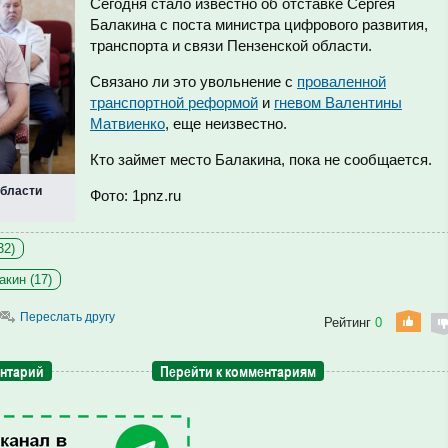
Сегодня стало известно об отставке Сергея
Балакина с поста министра цифрового развития,
транспорта и связи Пензенской области.
Связано ли это увольнение с
проваленной
транспортной реформой
и
гневом Валентины
Матвиенко
, еще неизвестно.
Кто займет место Балакина, пока не сообщается.
области
Фото: 1pnz.ru
32)
акин (17)
Переслать другу
Рейтинг
0
ентарий
Перейти к комментариям