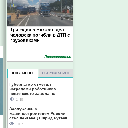
Трагедия в Беково: два
человека погибли в ДТП с
грузовиками
Проиcшествия
ПОПУЛЯРНОЕ
ОБСУЖДАЕМОЕ
Губернатор отметил
наградами работников
пензенского завода по
производству станков
1490
Заслуженным
машиностроителем России
стал пензенец Фярид Кутаев
1107