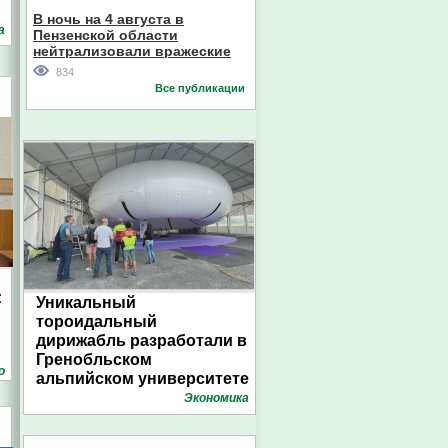
В ночь на 4 августа в
а
Пензенской области
нейтрализовали вражеские
дроны
834
Все публикации
:
Уникальный
тороидальный
дирижабль разработали в
Гренобльском
о
альпийском университете
Экономика